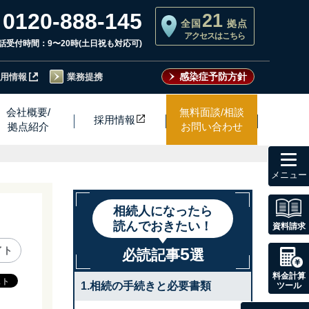
0120-888-145
21
全国
拠点
アクセスはこちら
話受付時間：9〜20時(土日祝も対応可)
感染症予防方針
用情報
業務提携
会社概要/
無料面談/相談
採用情
報
拠点紹介
お問い合わせ
toggl
navig
相続人になったら
読んでおきたい！
資料請求
5
イト
必読記事
選
料金計算
1.相続の手続きと必要書類
ツール