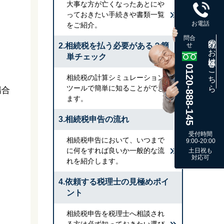
大事な方が亡くなったあとにや
っておきたい手続きや書類一覧
お電話
をご紹介。
問合
既存のお客様はこちら
2.相続税を払う必要がある？簡
せ
単チェック
0120-888-145
相続税の計算シミュレーション
ツールで簡単に知ることができ
場合
ます。
。
3.相続税申告の流れ
よ
受付時間
相続税申告において、いつまで
9:00-20:00
に何をすれば良いか一般的な流
土日祝も
対応可
れを紹介します。
4.依頼する税理士の見極めポイ
ント
相続税申告を税理士へ相談され
る方は必ず知っておきたい選び