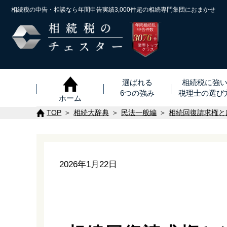
相続税の申告・相談なら年間申告実績3,000件超の
相続専門集団におまかせ
年間相続税
申告件数
3076
※
件
業界トップ
クラス
選ばれる
相続税に強
6つの強み
税理士
の
選び
ホーム
TOP
相続大辞典
民法一般編
相続回復請求権と
2026年1月22日