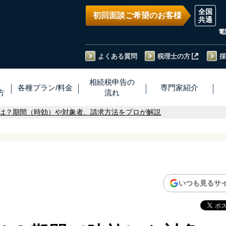
初回面談ご希望のお客様
電
よくある質問
税理士の方
採
い
相続税
申告
の
各種プラン
/
料金
専門家
紹介
方
流れ
は？期間（時効）や対象者、請求方法をプロが解説
いつも見るサ