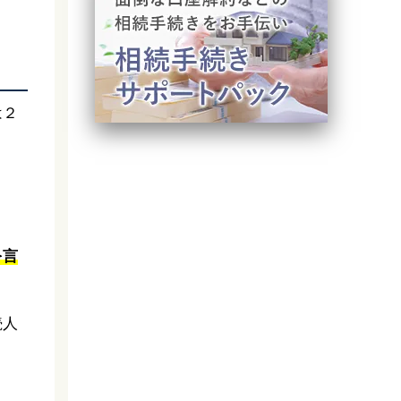
は２
を言
続人