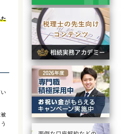
。
れた
てい
は被
りう