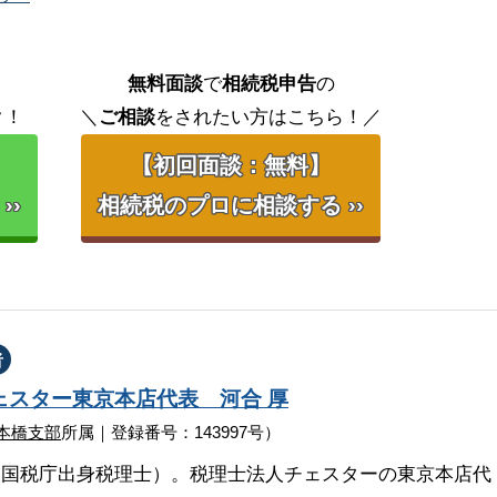
無料面談
で
相続税申告
の
ク！
＼
ご相談
をされたい方はこちら！／
【初回面談：無料】
››
相続税のプロに相談する ››
者
ェスター
東京本店代表
河合 厚
本橋支部
所属｜登録番号：143997号）
（国税庁出身税理士）。税理士法人チェスターの東京本店代