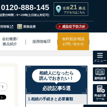
0120-888-145
21
全国
拠点
アクセスはこちら
話受付時間：9〜20時(土日祝も対応可)
感染症予防方針
用情報
業務提携
会社概要/
無料面談/相談
採用情
報
拠点紹介
お問い合わせ
toggl
navig
相続人になったら
読んでおきたい！
資料請求
5
イト
必読記事
選
料金計算
1.相続の手続きと必要書類
ツール