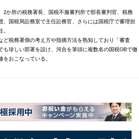
、2か所の税務署長、国税不服審判所で部長審判官、税務
授、国税局訟務室で主任訟務官、さらには国税庁で審理担
任。
など税務署側の考え方や指摘方法を熟知しており「審査
でも珍しい部署を設け、河合を筆頭に複数名の国税OBで徹
修をおこなっている。
用キャンペーン実施中！-／