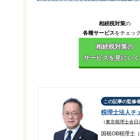
相続税対策
の
各種サービス
をチェッ
相続税対策の
サービスを見にいく 
この記事の監修
税理士法人チ
（
東京税理士会日
国税OB税理士