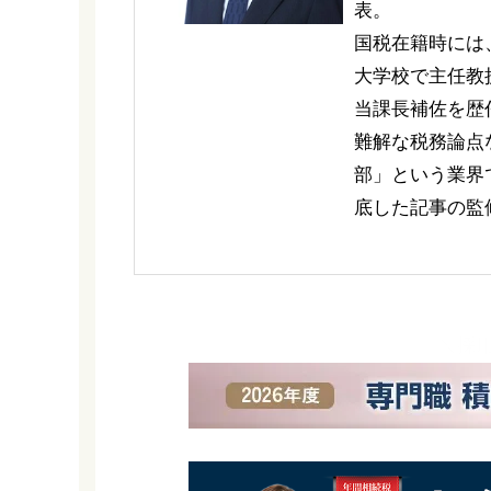
表。
国税在籍時には
大学校で主任教
当課長補佐を歴
難解な税務論点
部」という業界
底した記事の監
＼採