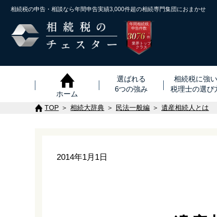
相続税の申告・相談なら年間申告実績3,000件超の
相続専門集団におまかせ
年間相続税
申告件数
3076
※
件
業界トップ
クラス
選ばれる
相続税に強
6つの強み
税理士
の
選び
ホーム
TOP
相続大辞典
民法一般編
遺産相続人とは
2014年1月1日