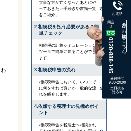
大事な方が亡くなったあとにや
っておきたい手続きや書類一覧
お電話
をご紹介。
問合
既存のお客様はこちら
2.相続税を払う必要がある？簡
せ
単チェック
0120-888-145
相続税の計算シミュレーション
ツールで簡単に知ることができ
ます。
3.相続税申告の流れ
るわ
受付時間
相続税申告において、いつまで
9:00-20:00
に何をすれば良いか一般的な流
土日祝も
対応可
れを紹介します。
4.依頼する税理士の見極めポイ
ント
相続税申告を税理士へ相談され
る方は必ず知っておきたい選び