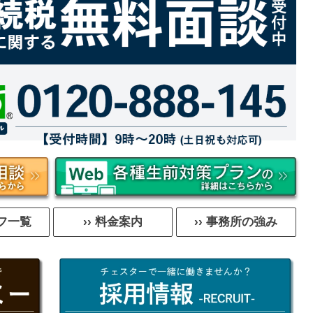
ッフ一覧
›› 料金案内
›› 事務所の強み