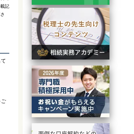
掲載記
下さ
出て
をご