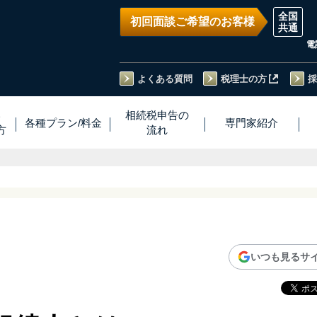
初回面談ご希望のお客様
電
よくある質問
税理士の方
採
い
相続税
申告
の
各種プラン
/
料金
専門家
紹介
方
流れ
いつも見るサ