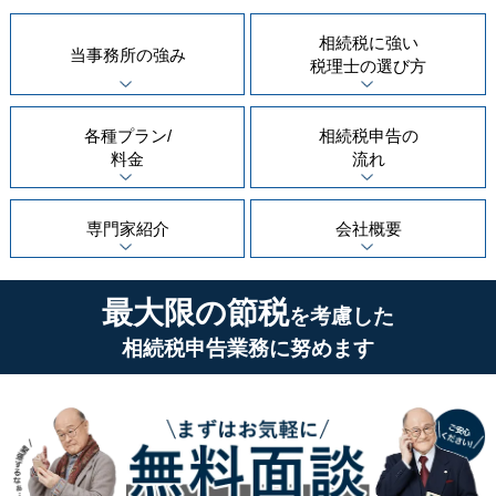
相続税に強い
当事務所の
強み
税理士の
選び方
各種プラン/
相続税申告の
料金
流れ
専門家紹介
会社概要
最大限の節税
を考慮した
相続税申告業務に努めます