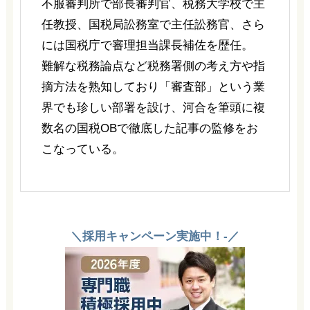
不服審判所で部長審判官、税務大学校で主
任教授、国税局訟務室で主任訟務官、さら
には国税庁で審理担当課長補佐を歴任。
難解な税務論点など税務署側の考え方や指
摘方法を熟知しており「審査部」という業
界でも珍しい部署を設け、河合を筆頭に複
数名の国税OBで徹底した記事の監修をお
こなっている。
＼採用キャンペーン実施中！-／