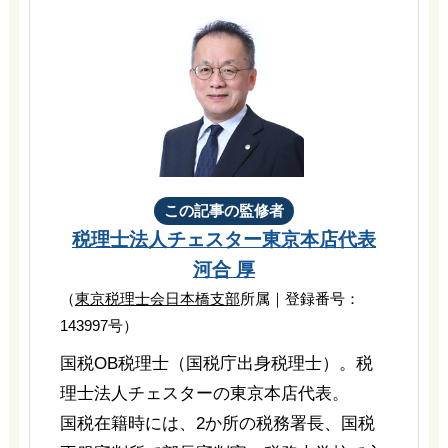
この記事の監修者
税理士法人チェスター
東京本店代表
河合 厚
（
東京税理士会日本橋支部
所属｜登録番号：
143997号）
国税OB税理士（国税庁出身税理士）。税
理士法人チェスターの東京本店代表。
国税在籍時には、2か所の税務署長、国税