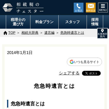
togg
navi
税理士の
採用
料金
プラン
スタッフ
選び方
情報
TOP
相続大辞典
遺言編
危急時遺言とは
2014年1月1日
いつも見るサイト
シェアする
危急時遺言とは
危急時遺言とは