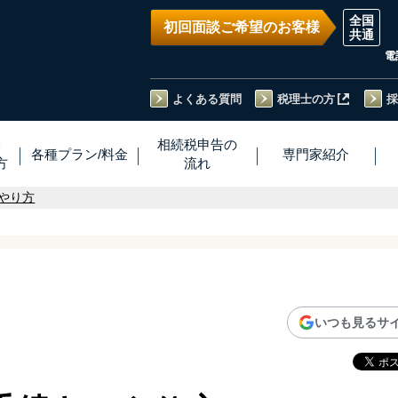
初回面談ご希望のお客様
電
よくある質問
税理士の方
採
い
相続税
申告
の
各種プラン
/
料金
専門家
紹介
方
流れ
やり方
いつも見るサ