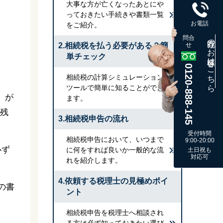
大事な方が亡くなったあとにや
っておきたい手続きや書類一覧
お電話
をご紹介。
問合
既存のお客様はこちら
2.相続税を払う必要がある？簡
せ
単チェック
0120-888-145
相続税の計算シミュレーション
ツールで簡単に知ることができ
）が
ます。
、残
3.相続税申告の流れ
受付時間
相続税申告において、いつまで
9:00-20:00
必ず
に何をすれば良いか一般的な流
土日祝も
対応可
れを紹介します。
4.依頼する税理士の見極めポイ
の書
ント
相続税申告を税理士へ相談され
る方は必ず知っておきたい選び