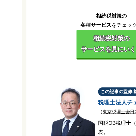
相続税対策
の
各種サービス
をチェッ
相続税対策の
サービスを見にいく 
この記事の監修
税理士法人チ
（
東京税理士会日
国税OB税理士
表。