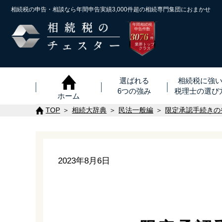
相続税の申告・相談なら年間申告実績3,000件超の
相続専門集団におまかせ
年間相続税
申告件数
3076
※
件
業界トップ
クラス
選ばれる
相続税に強
6つの強み
税理士
の
選び
ホーム
TOP
相続大辞典
民法一般編
限定承認手続きの
2023年8月6日