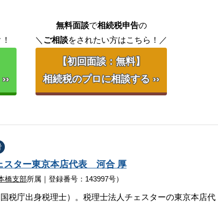
無料面談
で
相続税申告
の
ク！
＼
ご相談
をされたい方はこちら！／
【初回面談：無料】
››
相続税のプロに相談する ››
者
ェスター
東京本店代表
河合 厚
本橋支部
所属｜登録番号：143997号）
（国税庁出身税理士）。税理士法人チェスターの東京本店代