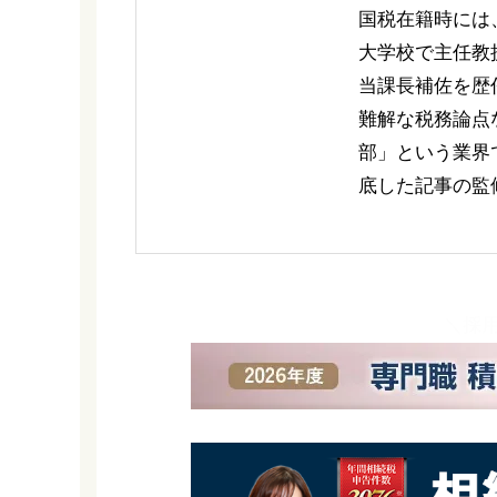
国税在籍時には
大学校で主任教
当課長補佐を歴
難解な税務論点
部」という業界
底した記事の監
＼採