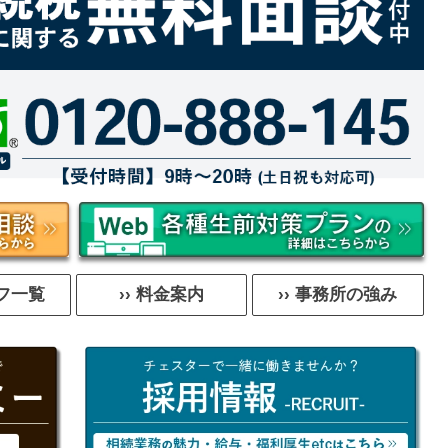
ッフ一覧
›› 料金案内
›› 事務所の強み