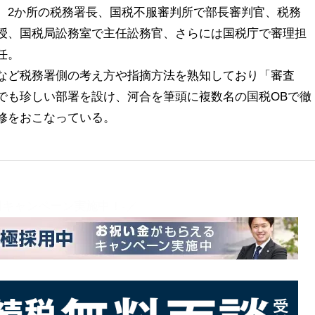
、2か所の税務署長、国税不服審判所で部長審判官、税務
授、国税局訟務室で主任訟務官、さらには国税庁で審理担
任。
など税務署側の考え方や指摘方法を熟知しており「審査
でも珍しい部署を設け、河合を筆頭に複数名の国税OBで徹
修をおこなっている。
用キャンペーン実施中！-／