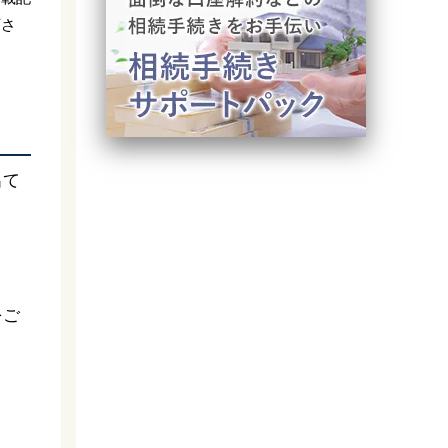
下さ
出て
をご