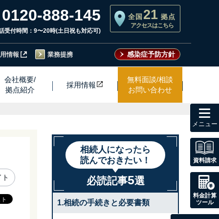
0120-888-145
21
全国
拠点
アクセスはこちら
話受付時間：9〜20時(土日祝も対応可)
感染症予防方針
用情報
業務提携
会社概要/
無料面談/相談
採用情
報
拠点紹介
お問い合わせ
toggl
navig
相続人になったら
読んでおきたい！
資料請求
5
イト
必読記事
選
料金計算
1.相続の手続きと必要書類
ツール