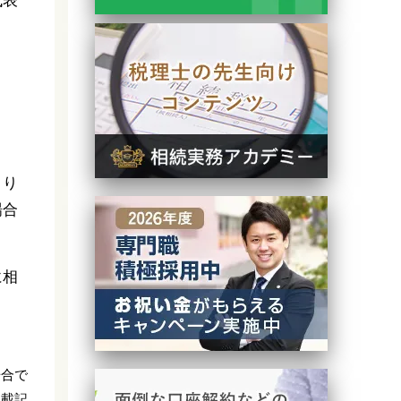
代表
より
場合
に相
場合で
掲載記