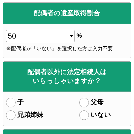
配偶者の遺産取得割合
%
※配偶者
が
「いない」
を
選択した方
は
入力不要
配偶者以外
に
法定相続人
は
いらっしゃいますか？
子
父母
兄弟姉妹
いない