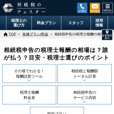
togg
税理士の
採用
料金
プラン
スタッフ
選び方
情報
TOP
各種プラン/料金
相続税申告の税理士報酬の相場は？
相続税申告の税理士報酬の相場は？誰
が払う？目安・税理士選びのポイント
その場でわかる！
相続税と報酬額
報酬試算ツール
トータル計算
税理士報酬
相続税申告の
料金表
サービス内容
申告プラン