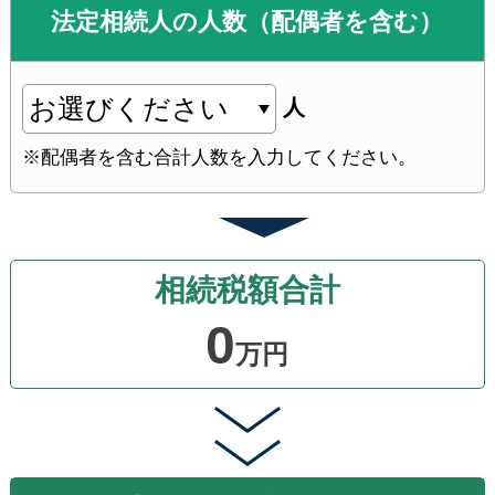
法定相続人
の
人数
（配偶者
を
含む）
人
※配偶者
を含む
合計人数
を
入力
して
ください。
相続税額合計
0
万円