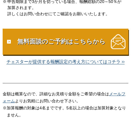
申告期限まで
3か月
を
切っている
場合
、
報酬総額
の
20～50％
が
加算されます。
詳しく
は
お問い合わせ
にて
ご確認を
お願いいたします。
無料面談
の
ご予約
は
こちらから
チェスター
が
提供
する
報酬設定
の
考え方
については
コチラ ››
金額は概算なので、詳細なお見積り金額をご希望の場合は
メールフ
ォーム
よりお気軽にお問い合わせ下さい。
※加算報酬の対象は4名までです。5名以上の場合は加算対象となり
ません。