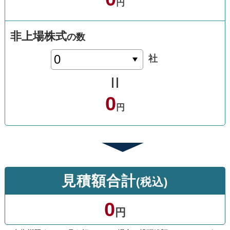
円
非上場
株式
の数
社
0
円
見積額合計
(税込)
0
円