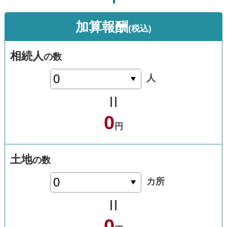
加算
報酬
(税込)
相続人
の数
人
0
円
土地
の数
カ所
0