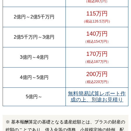
（税込99万円）
115万円
2億円
～
2億5千万円
（税込126.5万円）
140万円
2億5千万円
～
3億円
（税込154万円）
170万円
3億円
～
4億円
（税込187万円）
200万円
4億円
～
5億円
（税込220万円）
無料簡易試算レポート作
5億円
～
成の上、別途お見積り
※ 基本報酬算定の基礎となる遺産総額とは、プラスの財産の
総額のことであり、借入金等の債務、小規模宅地の特例、配