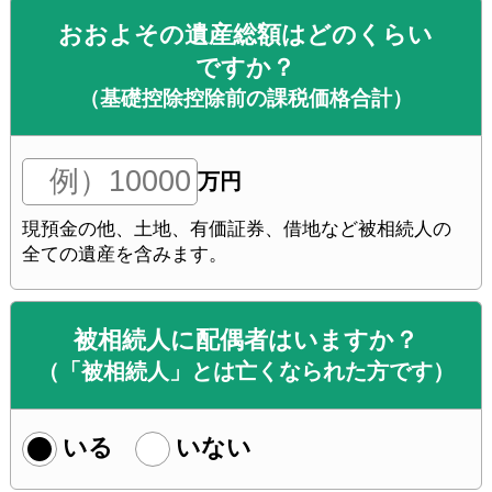
おおよその
遺産総額
は
どのくらい
ですか？
（基礎控除
控除前
の
課税価格合計）
万円
現預金の他
、
土地
、
有価証券
、
借地など
被相続人
の
全て
の
遺産
を
含みます。
被相続人
に
配偶者
は
いますか？
（「被相続人」
とは
亡くなられた方
です）
いる
いない