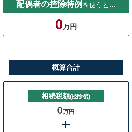
配偶者の控除特例
を使うと…
0
万円
概算合計
相続税額
(控除後)
0
万円