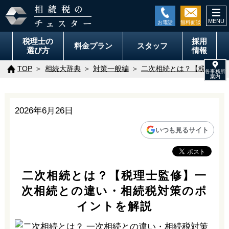
togg
navi
税理士の
採用
料金
プラン
スタッフ
選び方
情報
TOP
相続大辞典
対策一般編
二次相続とは？【税理士監
2026年6月26日
いつも見るサイト
二次相続とは？【税理士監修】一
次相続との違い・相続税対策のポ
イントを解説