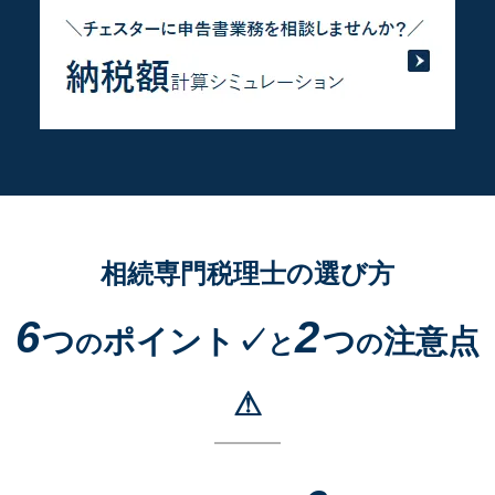
相続専門税理士の選び方
6
2
つ
ポイント✓
つ
注意点
の
と
の
⚠