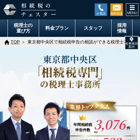
togg
navi
税理士の
採用
料金
プラン
スタッフ
選び方
情報
TOP
東京都中央区で相続税申告の相談ができる税理士事務所
東京都
中央区
3,076
年間
相続税
件
申告件数
※2