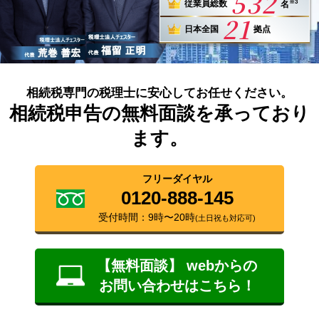
532
※3
従業員総数
名
21
日本全国
拠点
相続税専門の税理士に安心してお任せください。
相続税申告の無料面談を承っており
ます。
フリーダイヤル
0120-888-145
受付時間：9時〜20時
(土日祝も対応可)
【無料面談】 webからの
お問い合わせはこちら！