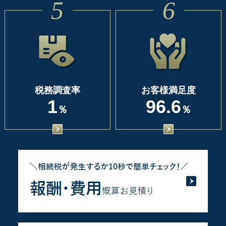
5
6
税務調査率
お客様満足度
1
96.6
％
％