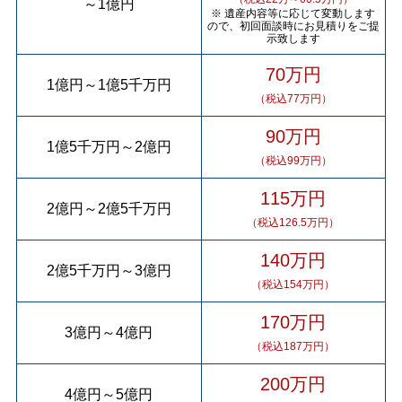
～
1億円
※ 遺産内容等に応じて変動します
ので、初回面談時にお見積りをご提
示致します
70万円
1億円
～
1億5千万円
（税込77万円）
90万円
1億5千万円
～
2億円
（税込99万円）
115万円
2億円
～
2億5千万円
（税込126.5万円）
140万円
2億5千万円
～
3億円
（税込154万円）
170万円
3億円
～
4億円
（税込187万円）
200万円
4億円
～
5億円