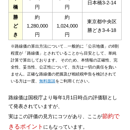
日本橋3-2-14
橋
円
円
勝
約
約
東京都中央区
ど
1,280,000
1,024,000
勝どき3-4-18
き
円
円
※路線価の算出方法について…一般的に「公示地価」の8割
程度が「路線価」とされていることから目安として、単純
計算で算出しております。 そのため、本情報の正確性、完
全性、妥当性、公正性について、当方は一切の責任を負い
ません。正確な路線価の把握及び相続税申告を検討されて
いる方は一度、
無料面談
をご利用ください。
路線価は国税庁より毎年1月1日時点の評価額とし
て発表されていますが、
節約で
実はこの評価の見方にコツがあり、ここが
きるポイント
にもなっています。