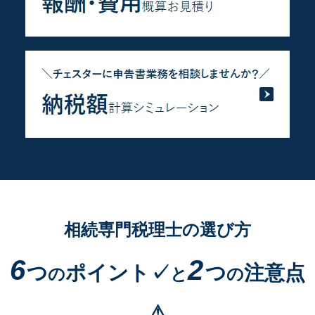
相続専門税理士の選び方
6
2
つ
ポイント✓
つ
注意点
の
と
の
⚠