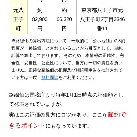
元八
約
約
東京都八王子市元
王子
82,900
66,320
八王子町2丁目3346
町
円
円
番11
※路線価の算出方法について…一般的に「公示地価」の8割
程度が「路線価」とされていることから目安として、単純
計算で算出しております。 そのため、本情報の正確性、完
全性、妥当性、公正性について、当方は一切の責任を負い
ません。正確な路線価の把握及び相続税申告を検討されて
いる方は一度、
無料面談
をご利用ください。
路線価は国税庁より毎年1月1日時点の評価額とし
て発表されていますが、
節約で
実はこの評価の見方にコツがあり、ここが
きるポイント
にもなっています。