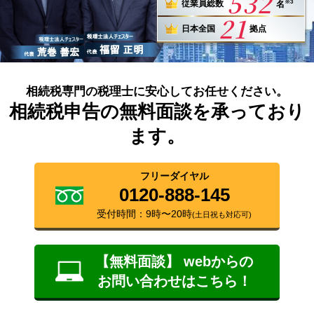
532
※3
従業員総数
名
21
日本全国
拠点
相続税専門の税理士に安心してお任せください。
相続税申告の無料面談を承っており
ます。
フリーダイヤル
0120-888-145
受付時間：9時〜20時
(土日祝も対応可)
【無料面談】 webからの
お問い合わせはこちら！