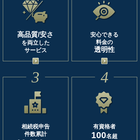
高品質/安さ
安心できる
料金の
を両立した
透明性
サービス
3
4
相続税申告
有資格者
100
件数累計
名超