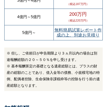
3億円
～
4億円
（税込187万円）
200万円
4億円
～
5億円
（税込220万円）
無料簡易試算レポート作
5億円
～
成の上、別途お見積り
※ 但し、ご依頼日が申告期限より３ヵ月以内の場合は別
途報酬総額の２０～５０％を申し受けます。
※ 基本報酬算定の基礎となる遺産総額とは、プラスの財
産の総額のことであり、借入金等の債務、小規模宅地の特
例、配偶者控除、生命保険非課税枠等の控除を行う前の遺
産総額となります。