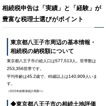
相続税申告は「実績」と「経験」が
豊富な税理士選びがポイント
東京都八王子市周辺の基本情報・
相続税の納税額について
577,513
東京都八王子市の総人口は
人。世帯数は
253,356
世帯です。
45.2
140,909
平均年齢は
歳で、65歳以上は
人いま
す。
（2015年総務省統計局調べ）
◆東京都八王子市の相続土地評価