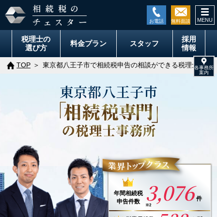
togg
navi
税理士の
採用
料金
プラン
スタッフ
選び方
情報
TOP
東京都八王子市で相続税申告の相談ができる税理士事務
東京都
八王子市
3,076
年間
相続税
件
申告件数
※2