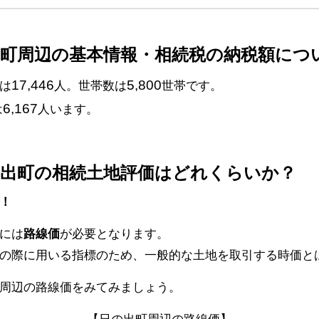
出町周辺の基本情報・相続税の納税額につ
17,446
5,800
は
人。世帯数は
世帯です。
6,167
は
人います。
の出町の相続土地評価はどれくらいか？
！
には
路線価
が必要となります。
の際に用いる指標のため、一般的な土地を取引する時価と
周辺の路線価をみてみましょう。