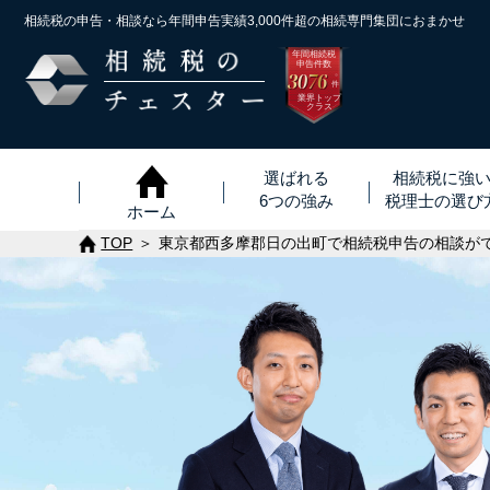
相続税の申告・相談なら年間申告実績3,000件超の
相続専門集団におまかせ
年間相続税
申告件数
3076
※
件
業界トップ
クラス
選ばれる
相続税に強
6つの強み
税理士
の
選び
ホーム
TOP
東京都西多摩郡日の出町で相続税申告の相談が