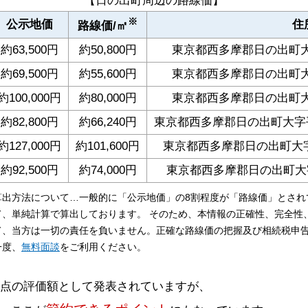
【日の出町周辺の路線価】
※
公示地価
住
路線価/㎡
約63,500円
約50,800円
東京都西多摩郡日の出町大
約69,500円
約55,600円
東京都西多摩郡日の出町大
約100,000円
約80,000円
東京都西多摩郡日の出町大
約82,800円
約66,240円
東京都西多摩郡日の出町大字平
約127,000円
約101,600円
東京都西多摩郡日の出町大字
約92,500円
約74,000円
東京都西多摩郡日の出町大
算出方法について…一般的に「公示地価」の8割程度が「路線価」とされ
て、単純計算で算出しております。 そのため、本情報の正確性、完全性
て、当方は一切の責任を負いません。正確な路線価の把握及び相続税申
一度、
無料面談
をご利用ください。
時点の評価額として発表されていますが、