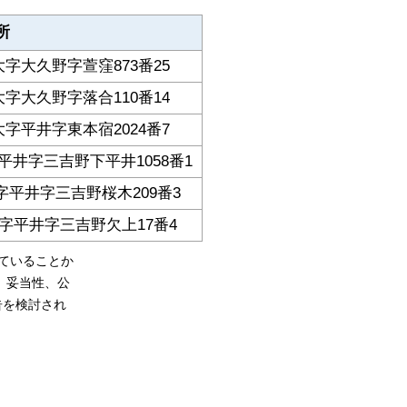
所
字大久野字萱窪873番25
字大久野字落合110番14
字平井字東本宿2024番7
井字三吉野下平井1058番1
平井字三吉野桜木209番3
字平井字三吉野欠上17番4
ていることか
、妥当性、公
告を検討され