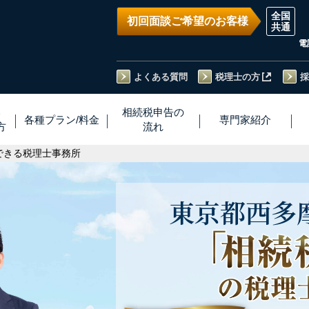
初回面談ご希望のお客様
電
よくある質問
税理士の方
採
い
相続税
申告
の
各種プラン
/
料金
専門家
紹介
方
流れ
できる税理士事務所
東京都
西多