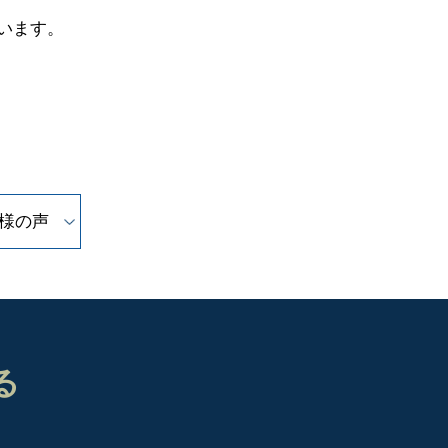
います。
様の声
る