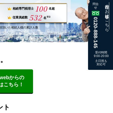
問合
既存のお客様はこちら
100
せ
相続専門税理士
名超
532
※3
従業員総数
名
0120-888-145
頼
頂いた
相続人様
の
累計
人数
受付時間
9:00-20:00
す。
土日祝も
対応可
webからの
はこちら！
ント