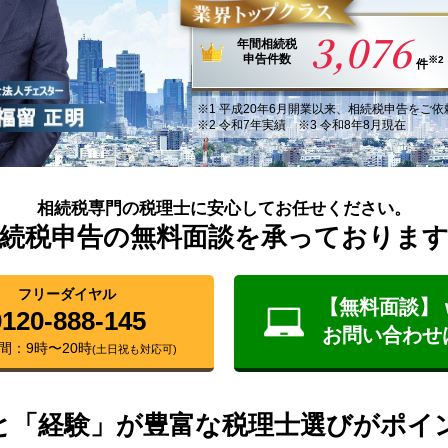
3,076
年間
相続税
申告件数
※2
件
※1
平成20年6月
開業以来
、
相続税申告
を
ご依
※2 令和7年実績 ※3 令和8年8月現在
相続税専門の税理士に安心してお任せください。
続税申告の無料面談を承っておりま
フリーダイヤル
【無料面談】 
0120-888-145
お問い合わせ
間：9時〜20時
(土日祝も対応可)
と「経験」が豊富な税理士選びがポイ