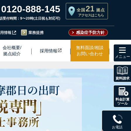
0120-888-145
21
全国
拠点
アクセスはこちら
話受付時間：9〜20時(土日祝も対応可)
感染症予防方針
用情報
業務提携
toggl
会社概要/
無料面談/相談
採用情
報
navig
拠点紹介
お問い合わせ
資料請求
摩郡
日の出町
料金計算
ツール
お電話