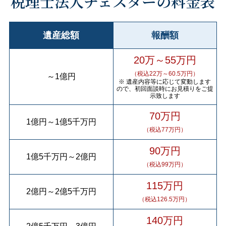
税理士法人チェスターの料金表
遺産総額
報酬額
20万～55万円
（税込22万～60.5万円）
～
1億円
※ 遺産内容等に応じて変動します
ので、初回面談時にお見積りをご提
示致します
70万円
1億円
～
1億5千万円
（税込77万円）
90万円
1億5千万円
～
2億円
（税込99万円）
115万円
2億円
～
2億5千万円
（税込126.5万円）
140万円