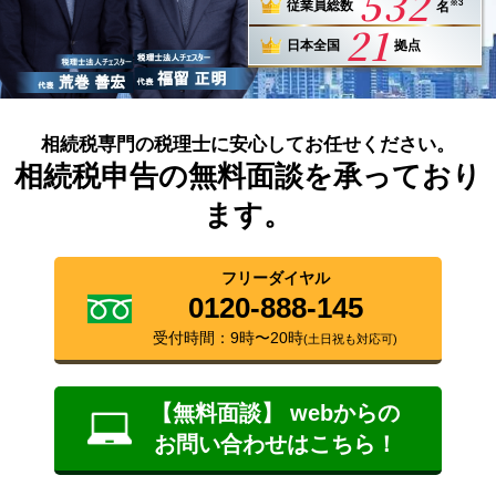
532
※3
従業員総数
名
21
日本全国
拠点
相続税専門の税理士に安心してお任せください。
相続税申告の無料面談を承っており
ます。
フリーダイヤル
0120-888-145
受付時間：9時〜20時
(土日祝も対応可)
【無料面談】 webからの
お問い合わせはこちら！