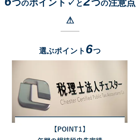
6
2
つ
ポイント✓
つ
注意点
の
と
の
⚠
6
選ぶポイント
つ