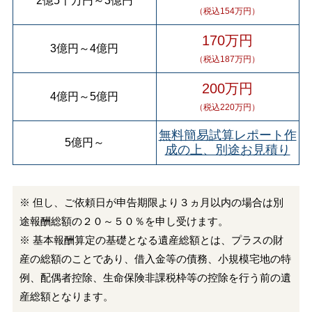
2億5千万円
～
3億円
（税込154万円）
170万円
3億円
～
4億円
（税込187万円）
200万円
4億円
～
5億円
（税込220万円）
無料簡易試算レポート作
5億円
～
成の上、別途お見積り
※ 但し、ご依頼日が申告期限より３ヵ月以内の場合は別
途報酬総額の２０～５０％を申し受けます。
※ 基本報酬算定の基礎となる遺産総額とは、プラスの財
産の総額のことであり、借入金等の債務、小規模宅地の特
例、配偶者控除、生命保険非課税枠等の控除を行う前の遺
産総額となります。