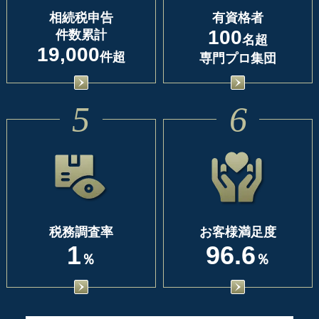
相続税申告
有資格者
100
件数累計
名超
19,000
件超
専門プロ集団
5
6
税務調査率
お客様満足度
1
96.6
％
％