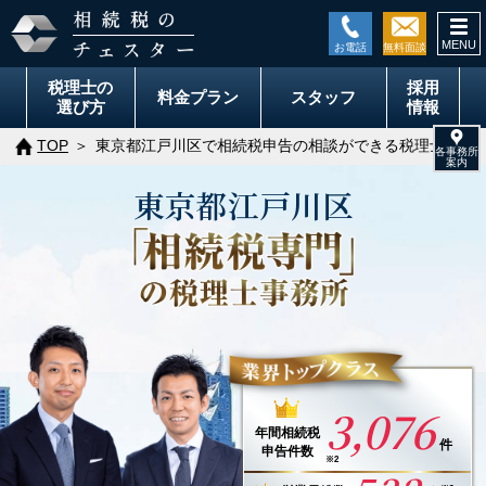
togg
navi
税理士の
採用
料金
プラン
スタッフ
選び方
情報
TOP
東京都江戸川区で相続税申告の相談ができる税理士事務
東京都
江戸川区
3,076
年間
相続税
件
申告件数
※2