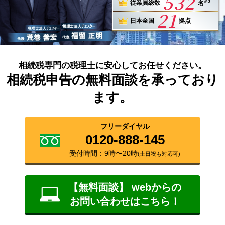
532
※3
従業員総数
名
21
日本全国
拠点
相続税専門の税理士に安心してお任せください。
相続税申告の無料面談を承っており
ます。
フリーダイヤル
0120-888-145
受付時間：9時〜20時
(土日祝も対応可)
【無料面談】 webからの
お問い合わせはこちら！