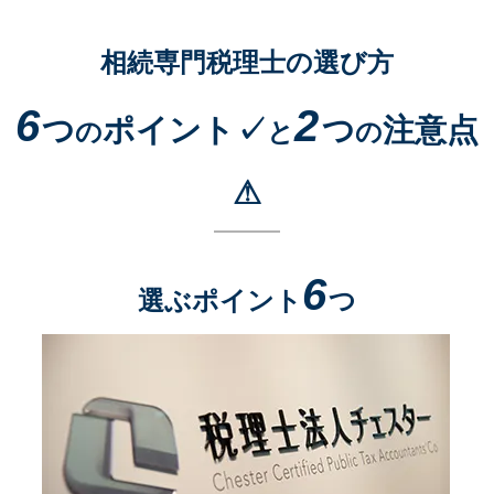
相続専門税理士の選び方
6
2
つ
ポイント✓
つ
注意点
の
と
の
⚠
6
選ぶポイント
つ