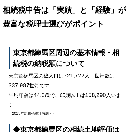
相続税申告は「実績」と「経験」が
豊富な税理士選びがポイント
東京都練馬区周辺の基本情報・相
続税の納税額について
721,722
東京都練馬区の総人口は
人。世帯数は
337,987
世帯です。
44.3
158,290
平均年齢は
歳で、65歳以上は
人いま
す。
（2015年総務省統計局調べ）
◆東京都練馬区の相続土地評価は