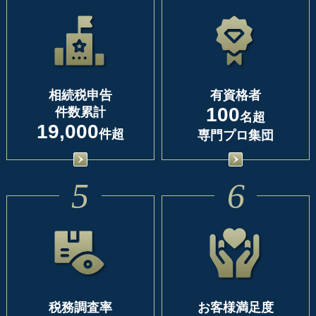
相続税申告
有資格者
100
件数累計
名超
19,000
件超
専門プロ集団
5
6
税務調査率
お客様満足度