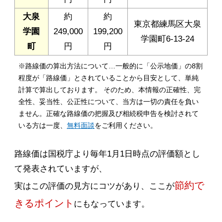
大泉
約
約
東京都練馬区大泉
学園
249,000
199,200
学園町6-13-24
町
円
円
※路線価の算出方法について…一般的に「公示地価」の8割
程度が「路線価」とされていることから目安として、単純
計算で算出しております。 そのため、本情報の正確性、完
全性、妥当性、公正性について、当方は一切の責任を負い
ません。正確な路線価の把握及び相続税申告を検討されて
いる方は一度、
無料面談
をご利用ください。
路線価は国税庁より毎年1月1日時点の評価額とし
て発表されていますが、
節約で
実はこの評価の見方にコツがあり、ここが
きるポイント
にもなっています。