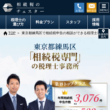
togg
navi
税理士の
採用
料金
プラン
スタッフ
選び方
情報
TOP
東京都練馬区で相続税申告の相談ができる税理士事務所
東京都
練馬区
3,076
年間
相続税
件
申告件数
※2