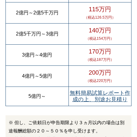
115万円
2億円
～
2億5千万円
（税込126.5万円）
140万円
2億5千万円
～
3億円
（税込154万円）
170万円
3億円
～
4億円
（税込187万円）
200万円
4億円
～
5億円
（税込220万円）
無料簡易試算レポート作
5億円
～
成の上、別途お見積り
※ 但し、ご依頼日が申告期限より３ヵ月以内の場合は別
途報酬総額の２０～５０％を申し受けます。