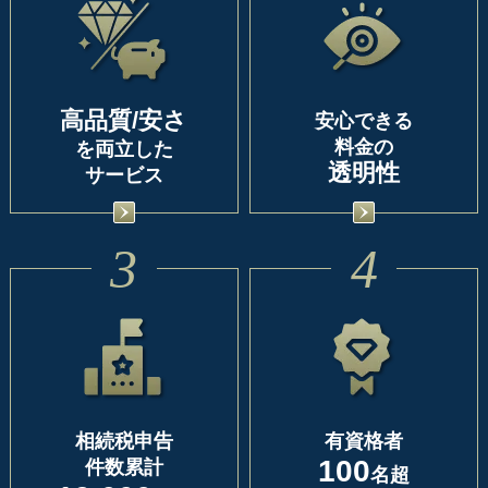
高品質/安さ
安心できる
料金の
を両立した
透明性
サービス
3
4
相続税申告
有資格者
100
件数累計
名超