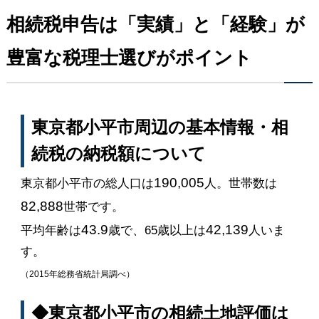
相続税申告は「実績」と「経験」が
豊富な税理士選びがポイント
東京都小平市周辺の基本情報・相
続税の納税額について
190,005
東京都小平市の総人口は
人。世帯数は
82,888
世帯です。
43.9
42,139
平均年齢は
歳で、65歳以上は
人いま
す。
（2015年総務省統計局調べ）
◆東京都小平市の相続土地評価は