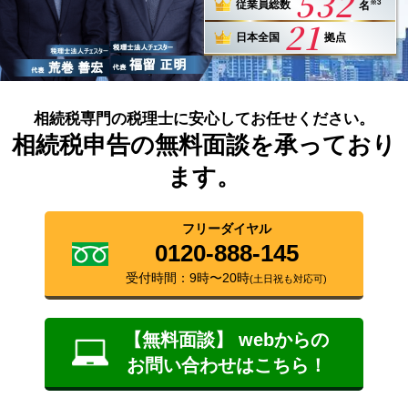
532
※3
従業員総数
名
21
日本全国
拠点
相続税専門の税理士に安心してお任せください。
相続税申告の無料面談を承っており
ます。
フリーダイヤル
0120-888-145
受付時間：9時〜20時
(土日祝も対応可)
【無料面談】 webからの
お問い合わせはこちら！