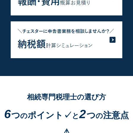
相続専門税理士の選び方
6
2
つ
ポイント✓
つ
注意点
の
と
の
⚠