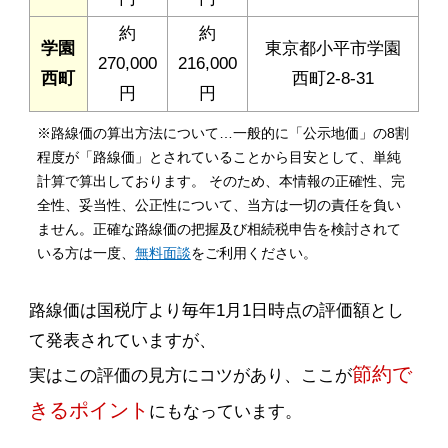
約
約
学園
東京都小平市学園
270,000
216,000
西町
西町2-8-31
円
円
※路線価の算出方法について…一般的に「公示地価」の8割
程度が「路線価」とされていることから目安として、単純
計算で算出しております。 そのため、本情報の正確性、完
全性、妥当性、公正性について、当方は一切の責任を負い
ません。正確な路線価の把握及び相続税申告を検討されて
いる方は一度、
無料面談
をご利用ください。
路線価は国税庁より毎年1月1日時点の評価額とし
て発表されていますが、
節約で
実はこの評価の見方にコツがあり、ここが
きるポイント
にもなっています。