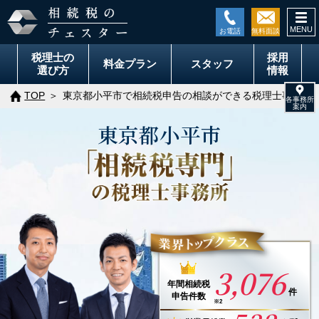
togg
navi
税理士の
採用
料金
プラン
スタッフ
選び方
情報
TOP
東京都小平市で相続税申告の相談ができる税理士事務所
東京都
小平市
3,076
年間
相続税
件
申告件数
※2