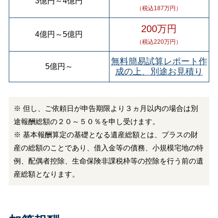
3億円
～
4億円
（税込187万円）
200万円
4億円
～
5億円
（税込220万円）
無料簡易試算レポート作
5億円
～
成の上、別途お見積り
※ 但し、ご依頼日が申告期限より３ヵ月以内の場合は別
途報酬総額の２０～５０％を申し受けます。
※ 基本報酬算定の基礎となる遺産総額とは、プラスの財
産の総額のことであり、借入金等の債務、小規模宅地の特
例、配偶者控除、生命保険非課税枠等の控除を行う前の遺
産総額となります。