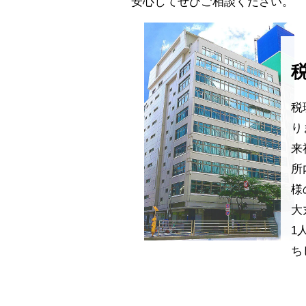
安心してぜひご相談ください。
税
り
来
所
様
大
1
ち