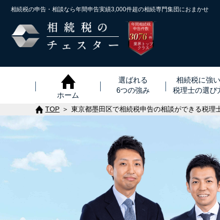
相続税の申告・相談なら年間申告実績3,000件超の
相続専門集団におまかせ
年間相続税
申告件数
3076
※
件
業界トップ
クラス
選ばれる
相続税に強
6つの強み
税理士
の
選び
ホーム
TOP
東京都墨田区で相続税申告の相談ができる税理