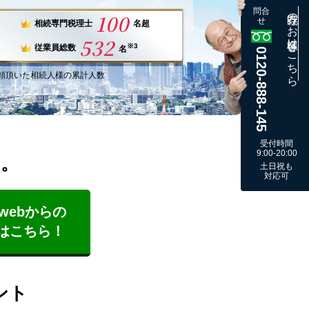
問合
既存のお客様はこちら
100
せ
相続専門税理士
名超
532
※3
従業員総数
名
0120-888-145
頼
頂いた
相続人様
の
累計
人数
受付時間
9:00-20:00
す。
土日祝も
対応可
webからの
はこちら！
ント