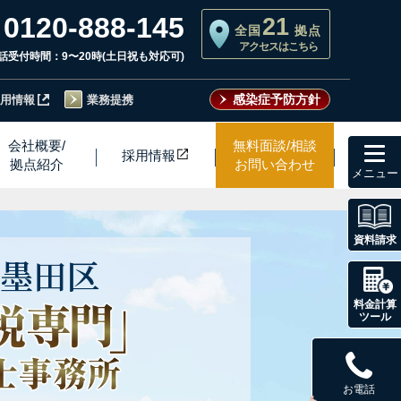
0120-888-145
21
全国
拠点
アクセスはこちら
話受付時間：9〜20時(土日祝も対応可)
感染症予防方針
用情報
業務提携
toggl
会社概要/
無料面談/相談
採用情
報
navig
拠点紹介
お問い合わせ
資料請求
墨田区
料金計算
ツール
お電話