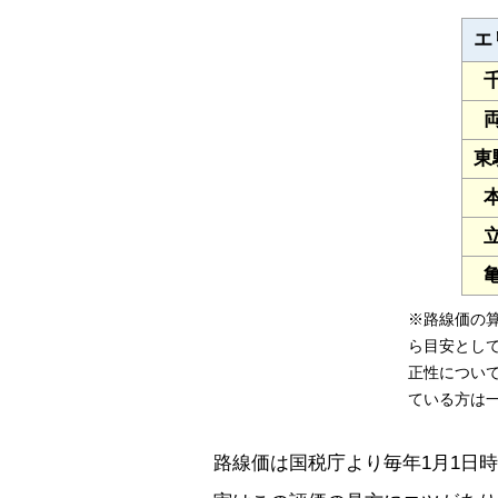
エ
東
※路線価の
ら目安とし
正性につい
ている方は
路線価は国税庁より毎年1月1日