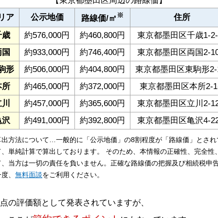
【東京都墨田区周辺の路線価】
※
リア
公示地価
住所
路線価/㎡
千歳
約576,000円
約460,800円
東京都墨田区千歳1-2-
両国
約933,000円
約746,400円
東京都墨田区両国2-10
駒形
約506,000円
約404,800円
東京都墨田区東駒形2-1
本所
約465,000円
約372,000円
東京都墨田区本所2-1
立川
約457,000円
約365,600円
東京都墨田区立川2-12
亀沢
約491,000円
約392,800円
東京都墨田区亀沢4-22
算出方法について…一般的に「公示地価」の8割程度が「路線価」とされ
て、単純計算で算出しております。 そのため、本情報の正確性、完全性
て、当方は一切の責任を負いません。正確な路線価の把握及び相続税申
一度、
無料面談
をご利用ください。
時点の評価額として発表されていますが、