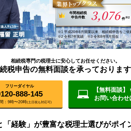
3,076
年間
相続税
申告件数
※2
件
※1
平成20年6月
開業以来
、
相続税申告
を
ご依
※2 令和7年実績 ※3 令和8年8月現在
相続税専門の税理士に安心してお任せください。
続税申告の無料面談を承っておりま
フリーダイヤル
【無料面談】 
0120-888-145
お問い合わせ
間：9時〜20時
(土日祝も対応可)
と「経験」が豊富な税理士選びがポイ