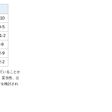
10
-5
-2
-9
-9
-2
ていることか
、妥当性、公
告を検討され