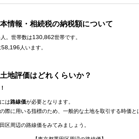
基本情報・相続税の納税額について
4
130,862
人。世帯数は
世帯です。
58,196
は
人います。
続土地評価はどれくらいか？
！
には
路線価
が必要となります。
の際に用いる指標のため、一般的な土地を取引する時価と
田区周辺の路線価をみてみましょう。