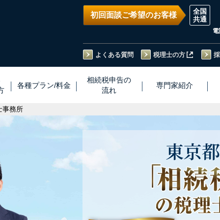
初回面談ご希望のお客様
電
よくある質問
税理士の方
採
い
相続税
申告
の
各種プラン
/
料金
専門家
紹介
方
流れ
士事務所
東京都