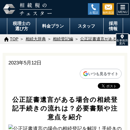
togg
navi
税理士の
採用
料金
プラン
スタッフ
選び方
情報
TOP
相続大辞典
相続登記編
公正証書遺言がある場合の
2023年5月12日
いつも見るサイト
公正証書遺言がある場合の相続登
記手続きの流れは？必要書類や注
意点を紹介