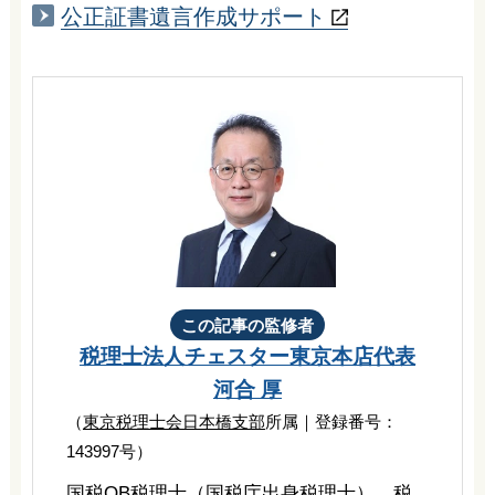
公正証書
遺言作成
サポート
この記事の監修者
税理士法人チェスター
東京本店代表
河合 厚
（
東京税理士会日本橋支部
所属｜登録番号：
143997号）
国税OB税理士（国税庁出身税理士）。税