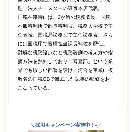
理士法人チェスターの東京本店代表。
国税在籍時には、2か所の税務署長、国税
不服審判所で部長審判官、税務大学校で主
任教授、国税局訟務室で主任訟務官、さら
には国税庁で審理担当課長補佐を歴任。
難解な税務論点など税務署側の考え方や指
摘方法を熟知しており「審査部」という業
界でも珍しい部署を設け、河合を筆頭に複
数名の国税OBで徹底した記事の監修をお
こなっている。
＼採用キャンペーン実施中！-／