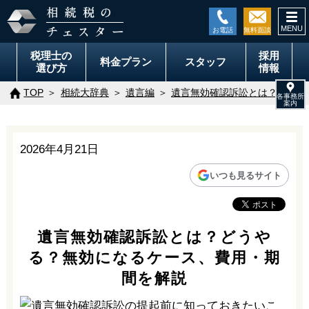
togg
navi
税理士の
採用
料金
プラン
スタッフ
選び方
情報
TOP
相続大辞典
遺言編
遺言無効確認訴訟とは？どうや
2026年4月21日
いつも見るサイト
遺言無効確認訴訟とは？どうや
る？無効になるケース、費用・期
間を解説