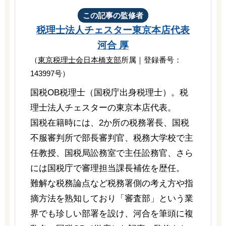
この記事の監修者
税理士法人チェスター
東京本店代表
河合 厚
（
東京税理士会日本橋支部
所属｜登録番号：
143997号）
国税OB税理士（国税庁出身税理士）。税
理士法人チェスターの東京本店代表。
国税在籍時には、2か所の税務署長、国税
不服審判所で部長審判官、税務大学校で主
任教授、国税局訟務室で主任訟務官、さら
には国税庁で審理担当課長補佐を歴任。
難解な税務論点など税務署側の考え方や指
摘方法を熟知しており「審査部」という業
界でも珍しい部署を設け、河合を筆頭に複