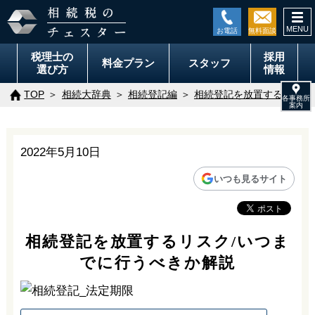
togg
navi
税理士の
採用
料金
プラン
スタッフ
選び方
情報
TOP
相続大辞典
相続登記編
相続登記を放置するリスク
2022年5月10日
いつも見るサイト
相続登記を放置するリスク/いつま
でに行うべきか解説