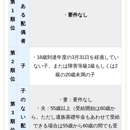
第
あ
1
る
・
要件なし
順
配
位
偶
者
第
・18歳到達年度の3月31日を経過してい
2
子
ない子、または障害等級1級もしくは2
順
級の20歳未満の子
位
子
の
・妻：要件なし
第
な
・夫：55歳以上（受給開始は60歳か
3
い
ら。ただし遺族基礎年金もあわせて受給
順
配
できる場合は55歳から60歳の間でも受