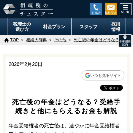
togg
navi
税理士の
採用
料金
プラン
スタッフ
選び方
情報
TOP
相続大辞典
その他
死亡後の年金はどうなる？受給
2026年2月20日
いつも見るサイト
死亡後の年金はどうなる？受給手
続きと他にもらえるお金も解説
年金受給権者の死亡後は、速やかに年金受給権者