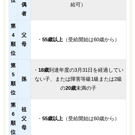
位
偶
給可）
者
第
4
父
・
55歳以上
（受給開始は60歳から）
順
母
位
第
・
18歳
到達年度の3月31日を経過してい
5
孫
ない子、または障害等級1級または2級
順
の
20歳
未満の子
位
第
祖
6
父
・
55歳以上
（受給開始は60歳から）
順
母
位