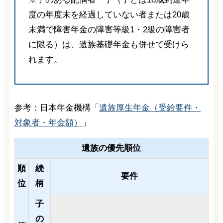
度の年度末を経過していない者または20歳
未満で障害年金の障害等級1・2級の障害者
に限る）は、遺族基礎年金も併せて受けら
れます。
参考：日本年金機構「
遺族厚生年金（受給要件・
対象者・年金額）
」
遺族の優先順位
順
続
要件
位
柄
子
の