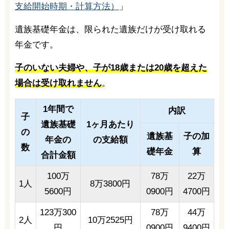
支給開始時期・計算方法）
」
遺族基礎年金は、限られた遺族だけが受け取れる
年金です。
子のいない夫婦や、子が18歳または20歳を超えた
場合は受け取れません
。
1年間で
内訳
子
遺族基礎
1ヶ月あたり
の
遺族基
子の加
年金の
の支給額
数
礎年金
算
合計金額
100万
78万
22万
1人
8万3800円
5600円
0900円
4700円
123万300
78万
44万
2人
10万2525円
円
0900円
9400円