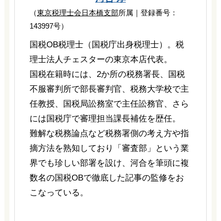
（
東京税理士会日本橋支部
所属｜登録番号：
143997号）
国税OB税理士（国税庁出身税理士）。税
理士法人チェスターの東京本店代表。
国税在籍時には、2か所の税務署長、国税
不服審判所で部長審判官、税務大学校で主
任教授、国税局訟務室で主任訟務官、さら
には国税庁で審理担当課長補佐を歴任。
難解な税務論点など税務署側の考え方や指
摘方法を熟知しており「審査部」という業
界でも珍しい部署を設け、河合を筆頭に複
数名の国税OBで徹底した記事の監修をお
こなっている。