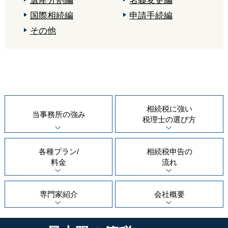
遺産分割編
名義変更編
国際相続編
申請手続編
その他
相続税に強い
当事務所の
強み
税理士の
選び方
各種プラン/
相続税申告の
料金
流れ
専門家紹介
会社概要