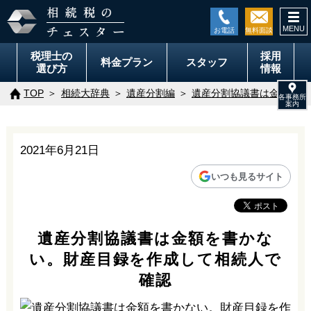
togg
navi
税理士の
採用
料金
プラン
スタッフ
選び方
情報
TOP
相続大辞典
遺産分割編
遺産分割協議書は金額を書
2021年6月21日
いつも見るサイト
遺産分割協議書は金額を書かな
い。財産目録を作成して相続人で
確認