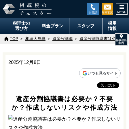
togg
navi
税理士の
採用
料金
プラン
スタッフ
選び方
情報
TOP
相続大辞典
遺産分割編
遺産分割協議書は必要か？
2025年12月8日
いつも見るサイト
遺産分割協議書は必要か？不要
か？作成しないリスクや作成方法