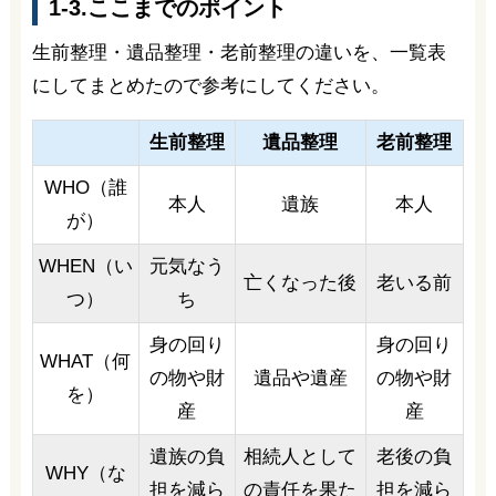
1-3.ここまでのポイント
生前整理・遺品整理・老前整理の違いを、一覧表
にしてまとめたので参考にしてください。
生前整理
遺品整理
老前整理
WHO（誰
本人
遺族
本人
が）
WHEN（い
元気なう
亡くなった後
老いる前
つ）
ち
身の回り
身の回り
WHAT（何
の物や財
遺品や遺産
の物や財
を）
産
産
遺族の負
相続人として
老後の負
WHY（な
担を減ら
の責任を果た
担を減ら