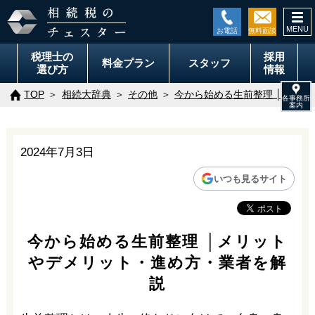
togg
navi
税理士の
採用
料金
プラン
スタッフ
選び方
情報
TOP
相続大辞典
その他
今から始める生前整理 │メリ
2024年7月3日
いつも見るサイト
今から始める生前整理 │メリット
やデメリット・進め方・業者を解
説