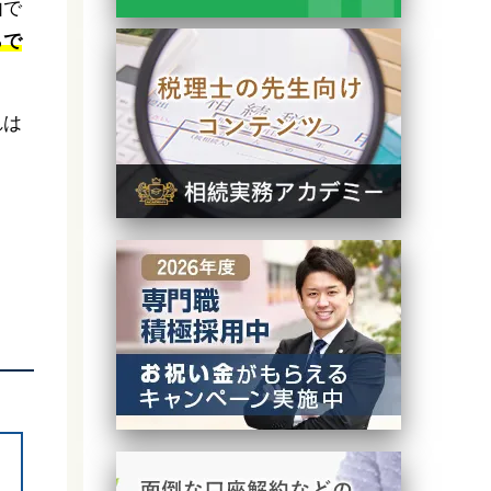
由で
らで
れは