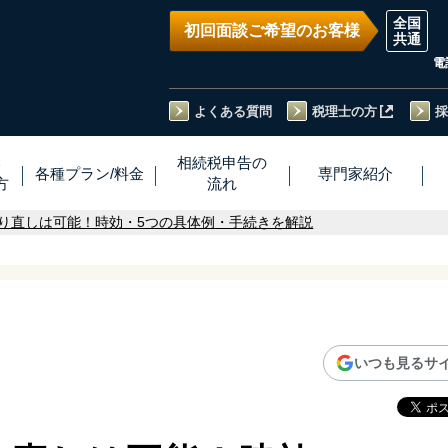
初回面談ご希望のお客様
電
よくある質問
税理士の方
採
い
相続税
申告
の
各種プラン
/
料金
専門家
紹介
方
流れ
り直しは可能！時効・5つの具体例・手続きを解説
いつも見るサ