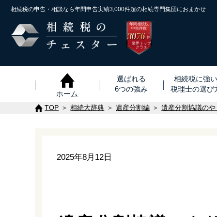
相続税の申告・相談なら年間申告実績3,000件超の
相続専門集団におまかせ
年間相続税
申告件数
3076
※
件
業界トップ
クラス
選ばれる
相続税に強
6つの強み
税理士
の
選び
ホーム
TOP
相続大辞典
遺産分割編
遺産分割協議のや
2025年8月12日