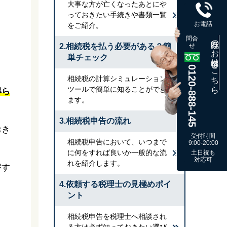
大事な方が亡くなったあとにや
っておきたい手続きや書類一覧
お電話
をご紹介。
問合
既存のお客様はこちら
2.相続税を払う必要がある？簡
せ
単チェック
0120-888-145
相続税の計算シミュレーション
ツールで簡単に知ることができ
得ら
ます。
3.相続税申告の流れ
おき
受付時間
相続税申告において、いつまで
9:00-20:00
に何をすれば良いか一般的な流
土日祝も
対応可
れを紹介します。
解す
4.依頼する税理士の見極めポイ
ント
相続税申告を税理士へ相談され
る方は必ず知っておきたい選び