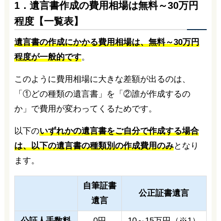
1．遺言書作成の費用相場は無料～30万円
程度【一覧表】
遺言書の作成にかかる費用相場は、無料～30万円
程度が一般的です
。
このように費用相場に大きな差額が出るのは、
「①どの種類の遺言書」を「②誰が作成するの
か」で費用が変わってくるためです。
以下の
いずれかの遺言書をご自分で作成する場合
は、以下の遺言書の種類別の作成費用のみ
となり
ます。
自筆証書
公正証書遺言
遺言
公証人手数料
0円
10～15万円（※1）