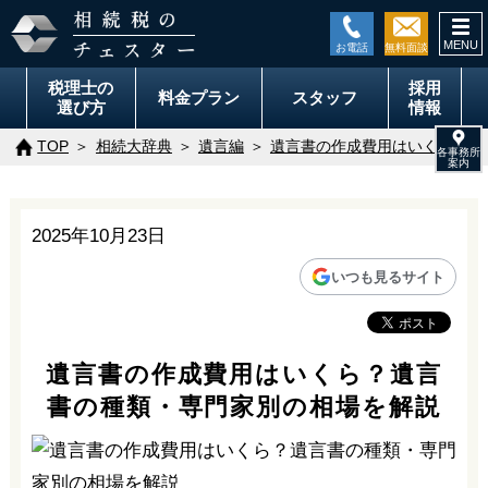
togg
navi
税理士の
採用
料金
プラン
スタッフ
選び方
情報
TOP
相続大辞典
遺言編
遺言書の作成費用はいくら？遺
2025年10月23日
いつも見るサイト
遺言書の作成費用はいくら？遺言
書の種類・専門家別の相場を解説