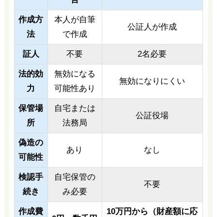
作成方
本人が自筆
公証人が作成
法
で作成
証人
不要
2名必要
法的効
無効になる
無効になりにくい
力
可能性あり
保管場
自宅または
公証役場
所
法務局
偽造の
あり
なし
可能性
検認手
自宅保管の
不要
続き
み必要
作成費
10万円から（財産額に応