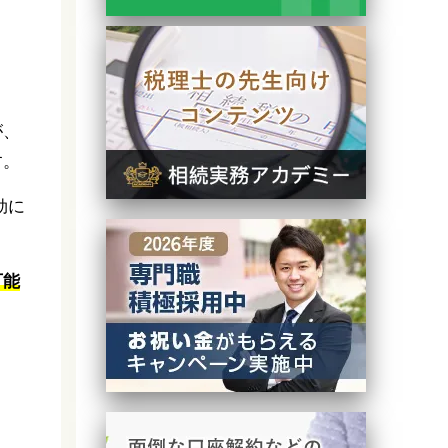
が、
す。
効に
可能