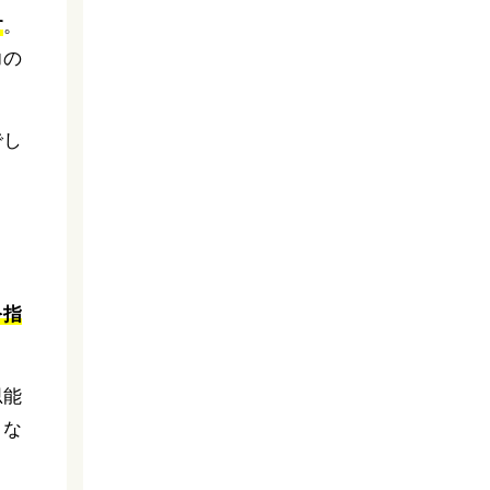
す
。
力の
でし
を指
思能
とな