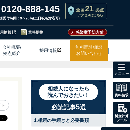
0120-888-145
21
全国
拠点
アクセスはこちら
話受付時間：9〜20時(土日祝も対応可)
感染症予防方針
用情報
業務提携
会社概要/
無料面談/相談
採用情
報
拠点紹介
お問い合わせ
toggl
navig
相続人になったら
読んでおきたい！
資料請求
5
イト
必読記事
選
料金計算
1.相続の手続きと必要書類
ツール