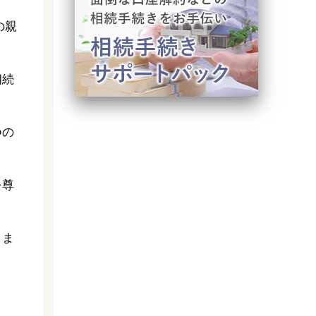
の親
相続
つの
を尊
きま