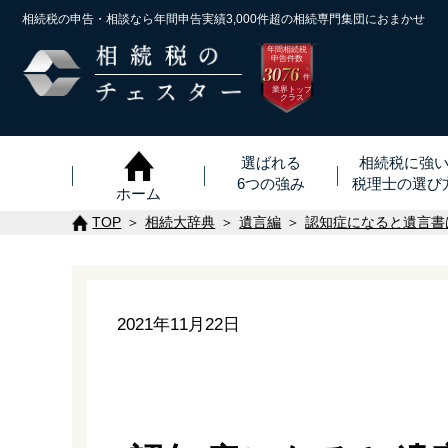
相続税の申告・相談なら年間申告実績3,000件超の
相続専門集団におまかせ
年間相続税
申告件数
3076
※
件
業界トップ
クラス
選ばれる
相続税に強
6つの強み
税理士
の
選び
ホーム
TOP
相続大辞典
遺言編
認知症になると遺言書
2021年11月22日