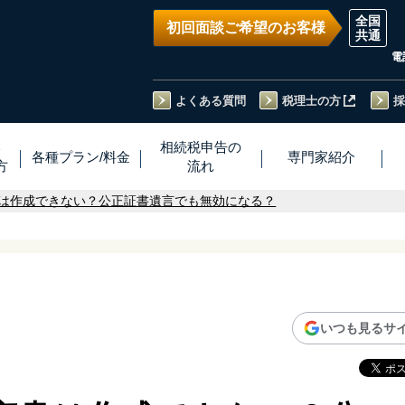
初回面談ご希望のお客様
電
よくある質問
税理士の方
採
い
相続税
申告
の
各種プラン
/
料金
専門家
紹介
方
流れ
は作成できない？公正証書遺言でも無効になる？
いつも見るサ