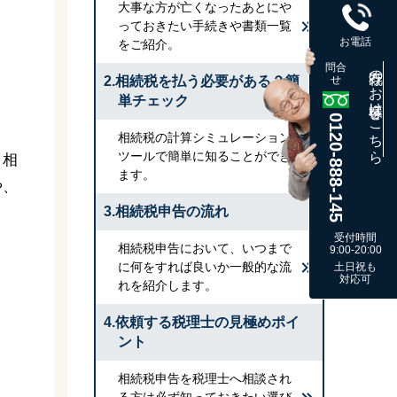
大事な方が亡くなったあとにや
っておきたい手続きや書類一覧
お電話
をご紹介。
問合
既存のお客様はこちら
2.相続税を払う必要がある？簡
せ
単チェック
0120-888-145
相続税の計算シミュレーション
ツールで簡単に知ることができ
。相
ます。
や、
3.相続税申告の流れ
受付時間
相続税申告において、いつまで
9:00-20:00
に何をすれば良いか一般的な流
土日祝も
対応可
れを紹介します。
4.依頼する税理士の見極めポイ
ント
相続税申告を税理士へ相談され
る方は必ず知っておきたい選び