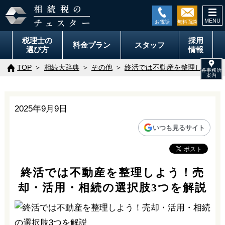
togg
navi
税理士の
採用
料金
プラン
スタッフ
選び方
情報
TOP
相続大辞典
その他
終活では不動産を整理しよう！
2025年9月9日
いつも見るサイト
終活では不動産を整理しよう！売
却・活用・相続の選択肢3つを解説