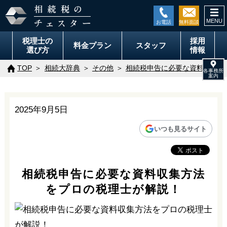
togg
navi
税理士の
採用
料金
プラン
スタッフ
選び方
情報
TOP
相続大辞典
その他
相続税申告に必要な資料収集方
2025年9月5日
いつも見るサイト
相続税申告に必要な資料収集方法
をプロの税理士が解説！