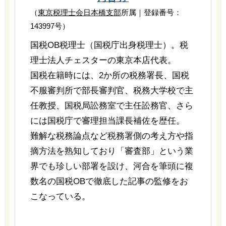
（
東京税理士会日本橋支部
所属｜登録番号：
143997号）
国税OB税理士（国税庁出身税理士）。税
理士法人チェスターの東京本店代表。
国税在籍時には、2か所の税務署長、国税
不服審判所で部長審判官、税務大学校で主
任教授、国税局訟務室で主任訟務官、さら
には国税庁で審理担当課長補佐を歴任。
難解な税務論点など税務署側の考え方や指
摘方法を熟知しており「審査部」という業
界でも珍しい部署を設け、河合を筆頭に複
数名の国税OBで徹底した記事の監修をお
こなっている。