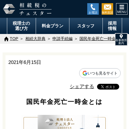
togg
navi
税理士の
採用
料金
プラン
スタッフ
選び方
情報
TOP
相続大辞典
申請手続編
国民年金死亡一時金とは
2021年6月15日
いつも見るサイト
シェアする
国民年金死亡一時金とは