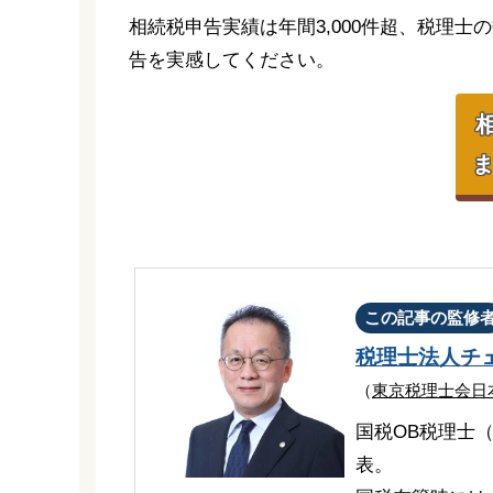
相続税申告実績は年間3,000件超、税理士
告を実感してください。
ま
この記事の監修
税理士法人チ
（
東京税理士会日
国税OB税理士
表。