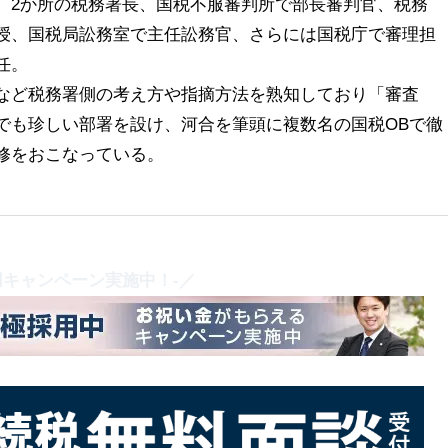
、2か所の税務署長、国税不服審判所で部長審判官、税務
授、国税局訟務室で主任訟務官、さらには国税庁で審理担
任。
など税務署側の考え方や指摘方法を熟知しており「審査
でも珍しい部署を設け、河合を筆頭に複数名の国税OBで徹
修をおこなっている。
用キャンペーン実施中！-／