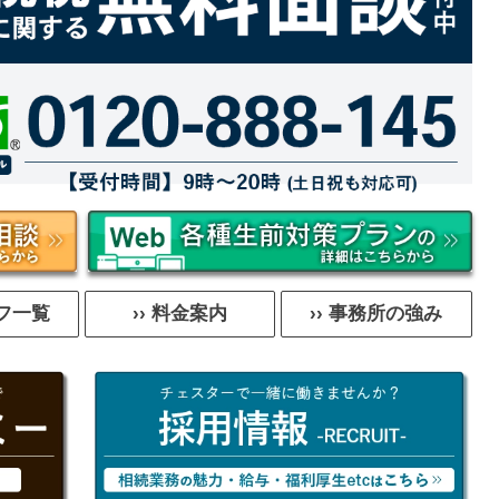
ッフ一覧
›› 料金案内
›› 事務所の強み