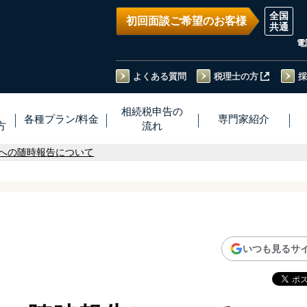
初回面談ご希望のお客様
電
よくある質問
税理士の方
採
い
相続税
申告
の
各種プラン
/
料金
専門家
紹介
方
流れ
への随時報告について
いつも見るサ