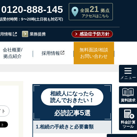
0120-888-145
21
全国
拠点
アクセスはこちら
話受付時間：9〜20時(土日祝も対応可)
感染症予防方針
用情報
業務提携
会社概要/
無料面談/相談
採用情
報
拠点紹介
お問い合わせ
toggl
navig
相続人になったら
読んでおきたい！
資料請求
5
イト
必読記事
選
料金計算
1.相続の手続きと必要書類
ツール