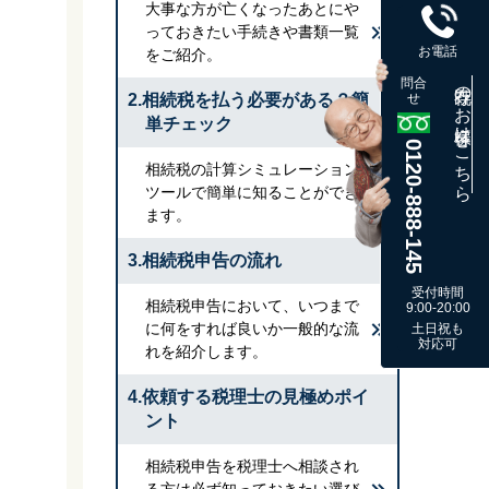
大事な方が亡くなったあとにや
っておきたい手続きや書類一覧
お電話
をご紹介。
問合
既存のお客様はこちら
2.相続税を払う必要がある？簡
せ
単チェック
0120-888-145
相続税の計算シミュレーション
ツールで簡単に知ることができ
ます。
3.相続税申告の流れ
受付時間
相続税申告において、いつまで
9:00-20:00
に何をすれば良いか一般的な流
土日祝も
対応可
れを紹介します。
4.依頼する税理士の見極めポイ
ント
相続税申告を税理士へ相談され
る方は必ず知っておきたい選び