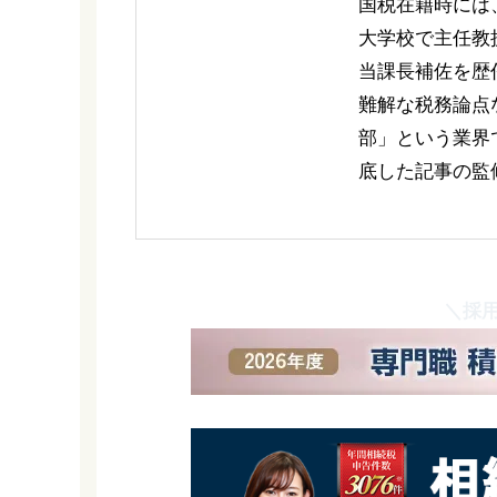
国税在籍時には
大学校で主任教
当課長補佐を歴
難解な税務論点
部」という業界
底した記事の監
＼採