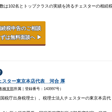
の数は102名とトップクラスの実績を誇るチェスターの相続
相続税申告のご相談
ずは無料面談へ ▶
者
ェスター
東京本店代表
河合 厚
本橋支部
所属｜登録番号：143997号）
（国税庁出身税理士）。税理士法人チェスターの東京本店代