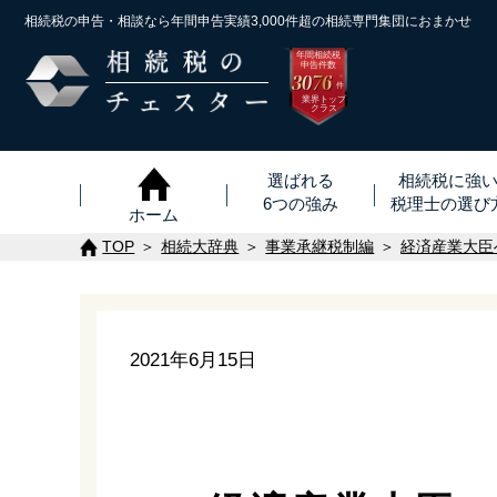
相続税の申告・相談なら年間申告実績3,000件超の
相続専門集団におまかせ
年間相続税
申告件数
3076
※
件
業界トップ
クラス
選ばれる
相続税に強
6つの強み
税理士
の
選び
ホーム
TOP
相続大辞典
事業承継税制編
経済産業大臣
2021年6月15日