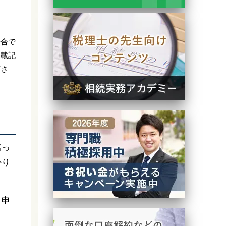
場合で
掲載記
下さ
培っ
かり
。申
。