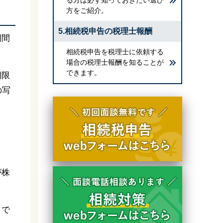
方をご紹介。
5.相続税申告の税理士報酬
期間
相続税申告を税理士に依頼する
場合の税理士報酬を知ることが
できます。
期限
の写
が株
ロで