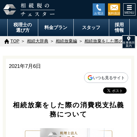
togg
navi
税理士の
採用
料金
プラン
スタッフ
選び方
情報
TOP
相続大辞典
相続放棄編
相続放棄をした際の消費税
2021年7月6日
いつも見るサイト
相続放棄をした際の消費税支払義
務について