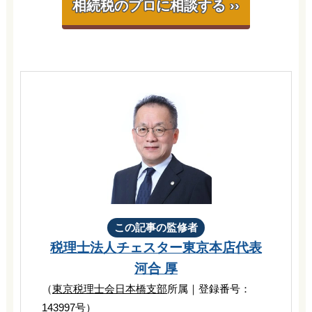
相続税のプロに相談する ››
この記事の監修者
税理士法人チェスター
東京本店代表
河合 厚
（
東京税理士会日本橋支部
所属｜登録番号：
143997号）