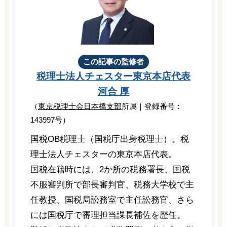
この記事の監修者
税理士法人チェスター
東京本店代表
河合 厚
（
東京税理士会日本橋支部
所属｜登録番号：
143997号）
国税OB税理士（国税庁出身税理士）。税
理士法人チェスターの東京本店代表。
国税在籍時には、2か所の税務署長、国税
不服審判所で部長審判官、税務大学校で主
任教授、国税局訟務室で主任訟務官、さら
には国税庁で審理担当課長補佐を歴任。