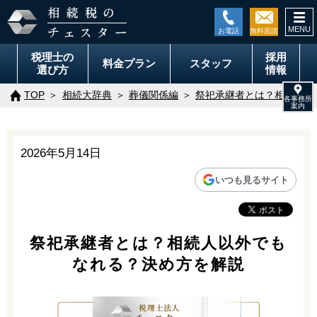
togg
navi
税理士の
採用
料金
プラン
スタッフ
選び方
情報
TOP
相続大辞典
葬儀関係編
祭祀承継者とは？相続人以
2026年5月14日
いつも見るサイト
祭祀承継者とは？相続人以外でも
なれる？決め方を解説