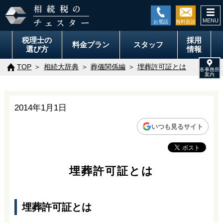
togg
navi
税理士の
採用
料金
プラン
スタッフ
選び方
情報
TOP
相続大辞典
葬儀関係編
埋葬許可証とは
2014年1月1日
いつも見るサイト
埋葬許可証とは
埋葬許可証とは