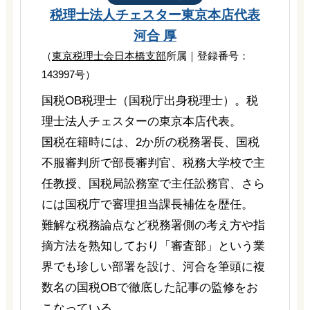
税理士法人チェスター
東京本店代表
河合 厚
（
東京税理士会日本橋支部
所属｜登録番号：
143997号）
国税OB税理士（国税庁出身税理士）。税
理士法人チェスターの東京本店代表。
国税在籍時には、2か所の税務署長、国税
不服審判所で部長審判官、税務大学校で主
任教授、国税局訟務室で主任訟務官、さら
には国税庁で審理担当課長補佐を歴任。
難解な税務論点など税務署側の考え方や指
摘方法を熟知しており「審査部」という業
界でも珍しい部署を設け、河合を筆頭に複
数名の国税OBで徹底した記事の監修をお
こなっている。