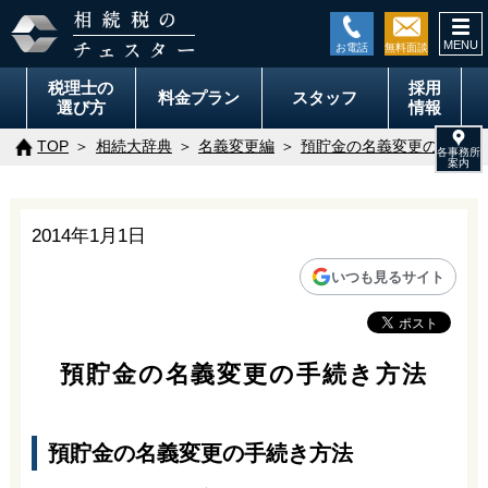
togg
navi
税理士の
採用
料金
プラン
スタッフ
選び方
情報
TOP
相続大辞典
名義変更編
預貯金の名義変更の手続き
2014年1月1日
いつも見るサイト
預貯金の名義変更の手続き方法
預貯金の名義変更の手続き方法