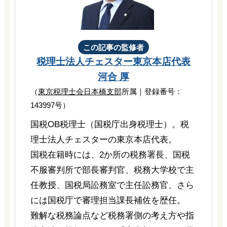
この記事の監修者
税理士法人チェスター
東京本店代表
河合 厚
（
東京税理士会日本橋支部
所属｜登録番号：
143997号）
国税OB税理士（国税庁出身税理士）。税
理士法人チェスターの東京本店代表。
国税在籍時には、2か所の税務署長、国税
不服審判所で部長審判官、税務大学校で主
任教授、国税局訟務室で主任訟務官、さら
には国税庁で審理担当課長補佐を歴任。
難解な税務論点など税務署側の考え方や指