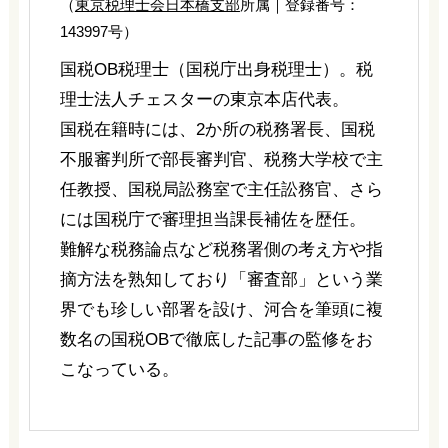
（
東京税理士会日本橋支部
所属｜登録番号：
143997号）
国税OB税理士（国税庁出身税理士）。税
理士法人チェスターの東京本店代表。
国税在籍時には、2か所の税務署長、国税
不服審判所で部長審判官、税務大学校で主
任教授、国税局訟務室で主任訟務官、さら
には国税庁で審理担当課長補佐を歴任。
難解な税務論点など税務署側の考え方や指
摘方法を熟知しており「審査部」という業
界でも珍しい部署を設け、河合を筆頭に複
数名の国税OBで徹底した記事の監修をお
こなっている。