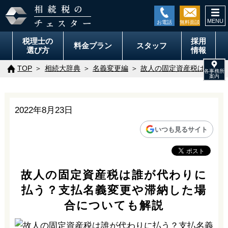
togg
navi
税理士の
採用
料金
プラン
スタッフ
選び方
情報
TOP
相続大辞典
名義変更編
故人の固定資産税は誰が代
2022年8月23日
いつも見るサイト
故人の固定資産税は誰が代わりに
払う？支払名義変更や滞納した場
合についても解説