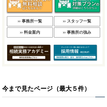
›› 事務所一覧
›› スタッフ一覧
›› 料金案内
›› 事務所の強み
今まで見たページ（最大５件）