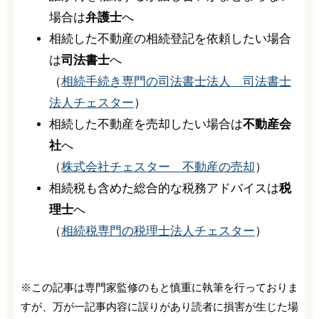
場合は
弁護士
へ
相続した不動産の相続登記を依頼したい場合
は
司法書士
へ
（
相続手続き専門の司法書士法人 司法書士
法人チェスター
）
相続した不動産を売却したい場合は
不動産会
社
へ
（
株式会社チェスター 不動産の売却
）
相続税も含めた総合的な税務アドバイスは
税
理士
へ
（
相続税専門の税理士法人チェスター
）
※この記事は専門家監修のもと慎重に執筆を行っておりま
すが、万が一記事内容に誤りがあり読者に損害が生じた場