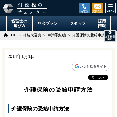
togg
navi
税理士の
採用
料金
プラン
スタッフ
選び方
情報
TOP
相続大辞典
申請手続編
介護保険の受給申請方法
2014年1月1日
いつも見るサイト
介護保険の受給申請方法
介護保険の受給申請方法