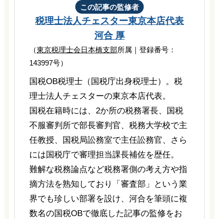
この記事の監修者
税理士法人チェスター
東京本店代表
河合 厚
（
東京税理士会日本橋支部
所属｜登録番号：
143997号）
国税OB税理士（国税庁出身税理士）。税
理士法人チェスターの東京本店代表。
国税在籍時には、2か所の税務署長、国税
不服審判所で部長審判官、税務大学校で主
任教授、国税局訟務室で主任訟務官、さら
には国税庁で審理担当課長補佐を歴任。
難解な税務論点など税務署側の考え方や指
摘方法を熟知しており「審査部」という業
界でも珍しい部署を設け、河合を筆頭に複
数名の国税OBで徹底した記事の監修をお