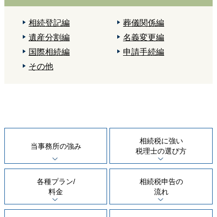
相続登記編
葬儀関係編
遺産分割編
名義変更編
国際相続編
申請手続編
その他
相続税に強い
当事務所の
強み
税理士の
選び方
各種プラン/
相続税申告の
料金
流れ