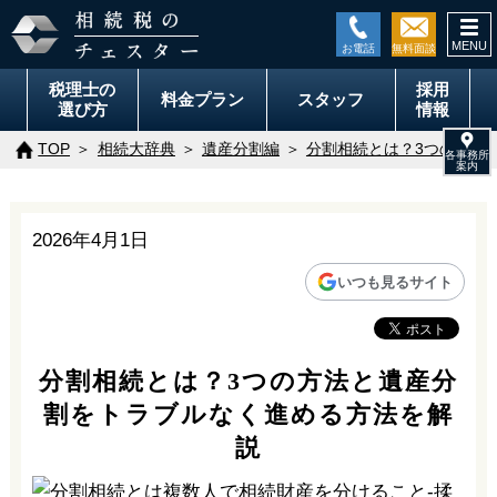
togg
navi
税理士の
採用
料金
プラン
スタッフ
選び方
情報
TOP
相続大辞典
遺産分割編
分割相続とは？3つの方法
2026年4月1日
いつも見るサイト
分割相続とは？3つの方法と遺産分
割をトラブルなく進める方法を解
説