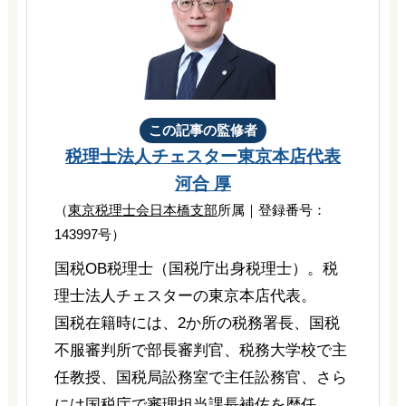
この記事の監修者
税理士法人チェスター
東京本店代表
河合 厚
（
東京税理士会日本橋支部
所属｜登録番号：
143997号）
国税OB税理士（国税庁出身税理士）。税
理士法人チェスターの東京本店代表。
国税在籍時には、2か所の税務署長、国税
不服審判所で部長審判官、税務大学校で主
任教授、国税局訟務室で主任訟務官、さら
には国税庁で審理担当課長補佐を歴任。