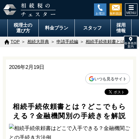
togg
navi
税理士の
採用
料金
プラン
スタッフ
選び方
情報
TOP
相続大辞典
申請手続編
相続手続依頼書とは？どこ
2026年2月19日
いつも見るサイト
相続手続依頼書とは？どこでもら
える？金融機関別の手続きを解説