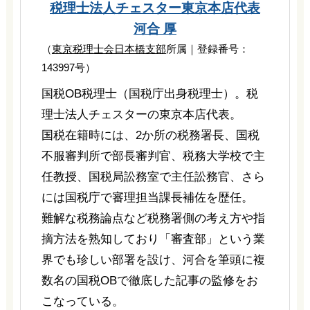
税理士法人チェスター
東京本店代表
河合 厚
（
東京税理士会日本橋支部
所属｜登録番号：
143997号）
国税OB税理士（国税庁出身税理士）。税
理士法人チェスターの東京本店代表。
国税在籍時には、2か所の税務署長、国税
不服審判所で部長審判官、税務大学校で主
任教授、国税局訟務室で主任訟務官、さら
には国税庁で審理担当課長補佐を歴任。
難解な税務論点など税務署側の考え方や指
摘方法を熟知しており「審査部」という業
界でも珍しい部署を設け、河合を筆頭に複
数名の国税OBで徹底した記事の監修をお
こなっている。