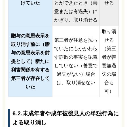
けていた
とができたとき（善
せる
意または有過失）に
かぎり、取り消せる
取り消
贈与の意思表示を
第三者が注意を払っ
せる
取り消す前に（贈
ていたにもかかわら
（第三
与の意思表示を前
ず詐欺の事実を認識
者が善
提として）新たに
していない（善意で
意無過
利害関係を有する
過失がない）場合
失の場
第三者が存在して
は、取り消せない
合も
いた
可）
6-2.未成年者や成年被後見人の単独行為に
よる取り消し