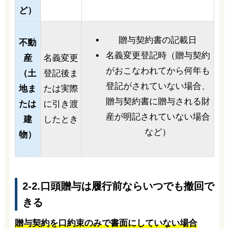
ど）
贈与契約書の記載日
不動
名義変更登記時（贈与契約
産
名義変更
がおこなわれてから何年も
（土
登記後ま
登記がされていない場合、
地ま
たは実際
贈与契約書に贈与される財
たは
に引き渡
産が明記されていない場合
建
したとき
など）
物）
2-2.口頭贈与は履行前ならいつでも撤回で
きる
贈与契約を口約束のみで書面にしていない場合