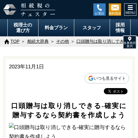
togg
navi
税理士の
採用
料金
プラン
スタッフ
選び方
情報
TOP
相続大辞典
その他
口頭贈与は取り消しできる-確
2023年11月1日
いつも見るサイト
口頭贈与は取り消しできる-確実に
贈与するなら契約書を作成しよう