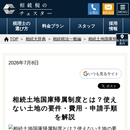
togg
navi
税理士の
採用
料金
プラン
スタッフ
選び方
情報
TOP
相続大辞典
相続税法一般編
相続土地国庫帰属制度
2026年7月8日
いつも見るサイト
相続土地国庫帰属制度とは？使え
ない土地の要件・費用・申請手順
を解説