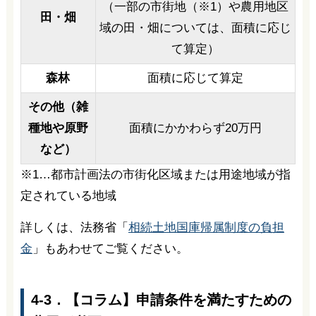
（一部の市街地（※1）や農用地区
田・畑
域の田・畑については、面積に応じ
て算定）
森林
面積に応じて算定
その他（雑
種地や原野
面積にかかわらず20万円
など）
※1…都市計画法の市街化区域または用途地域が指
定されている地域
詳しくは、法務省「
相続土地国庫帰属制度の負担
金
」もあわせてご覧ください。
4-3．【コラム】申請条件を満たすための