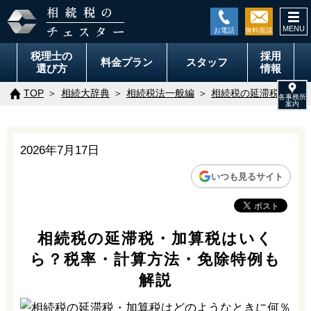
togg
navi
税理士の
採用
料金
プラン
スタッフ
選び方
情報
TOP
相続大辞典
相続税法一般編
相続税の延滞税・加算
2026年7月17日
いつも見るサイト
相続税の延滞税・加算税はいく
ら？税率・計算方法・免除特例も
解説