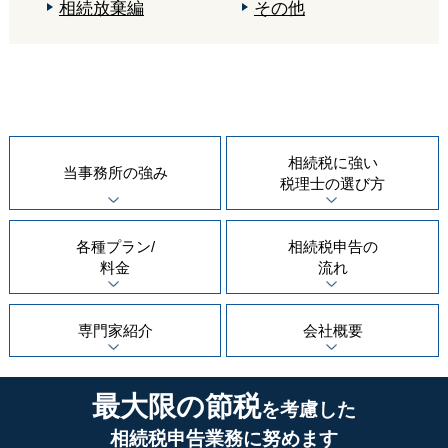
相続放棄編
その他
相続税に強い
当事務所の
強み
税理士の
選び方
各種プラン/
相続税申告の
料金
流れ
専門家紹介
会社概要
最大限の節税
を考慮した
相続税申告業務に努めます