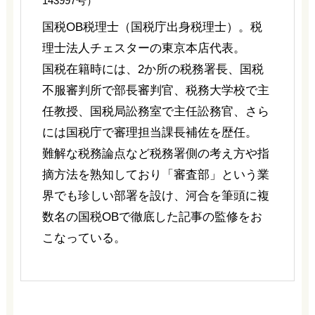
143997号）
国税OB税理士（国税庁出身税理士）。税
理士法人チェスターの東京本店代表。
国税在籍時には、2か所の税務署長、国税
不服審判所で部長審判官、税務大学校で主
任教授、国税局訟務室で主任訟務官、さら
には国税庁で審理担当課長補佐を歴任。
難解な税務論点など税務署側の考え方や指
摘方法を熟知しており「審査部」という業
界でも珍しい部署を設け、河合を筆頭に複
数名の国税OBで徹底した記事の監修をお
こなっている。