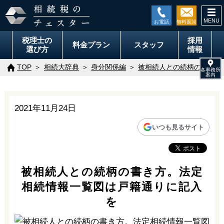
togg
navi
税理士の
採用
料金
プラン
スタッフ
選び方
情報
TOP
相続大辞典
身分関係編
被相続人との続柄の書き方
2021年11月24日
いつも見るサイト
被相続人との続柄の書き方。法定
相続情報一覧図は戸籍通りに記入
を