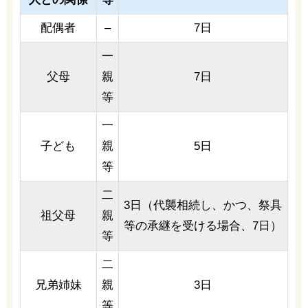
配偶者
–
7日
一
父母
親
7日
等
一
子ども
親
5日
等
二
3日（代襲相続し、かつ、祭具
祖父母
親
等の承継を受ける場合、7日）
等
二
兄弟姉妹
親
3日
等