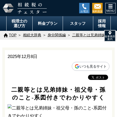
togg
navi
税理士の
採用
料金
プラン
スタッフ
選び方
情報
TOP
相続大辞典
身分関係編
二親等とは兄弟姉妹・祖父
2025年12月8日
いつも見るサイト
二親等とは兄弟姉妹・祖父母・孫
のこと-系図付きでわかりやすく