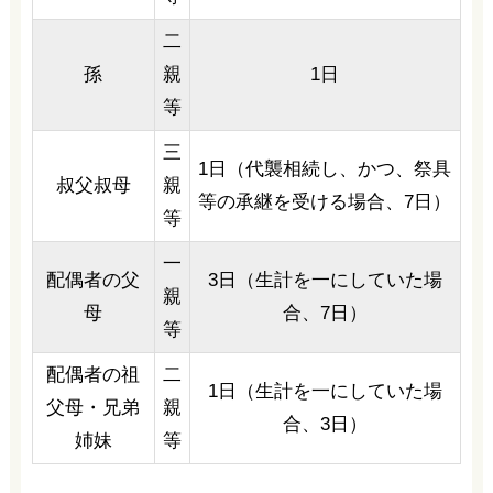
二
孫
親
1日
等
三
1日（代襲相続し、かつ、祭具
叔父叔母
親
等の承継を受ける場合、7日）
等
一
配偶者の父
3日（生計を一にしていた場
親
母
合、7日）
等
配偶者の祖
二
1日（生計を一にしていた場
父母・兄弟
親
合、3日）
姉妹
等