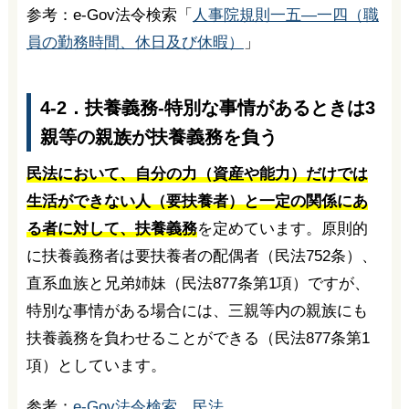
参考：e-Gov法令検索「
人事院規則一五―一四（職
員の勤務時間、休日及び休暇）
」
4-2．扶養義務-特別な事情があるときは3
親等の親族が扶養義務を負う
民法において、自分の力（資産や能力）だけでは
生活ができない人（要扶養者）と一定の関係にあ
る者に対して、扶養義務
を定めています。原則的
に扶養義務者は要扶養者の配偶者（民法752条）、
直系血族と兄弟姉妹（民法877条第1項）ですが、
特別な事情がある場合には、三親等内の親族にも
扶養義務を負わせることができる（民法877条第1
項）としています。
参考：
e-Gov法令検索 民法