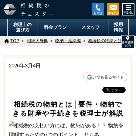
togg
navi
税理士の
採用
料金
プラン
スタッフ
選び方
情報
TOP
相続大辞典
物納・延納編
相続税の物納とは│要件
2026年3月4日
いつも見るサイト
相続税の物納とは│要件・物納で
きる財産や手続きを税理士が解説