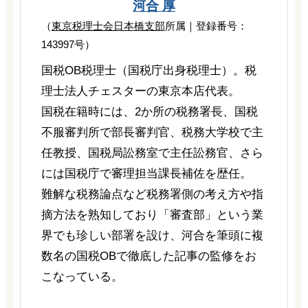
河合 厚
（
東京税理士会日本橋支部
所属｜登録番号：
143997号）
国税OB税理士（国税庁出身税理士）。税
理士法人チェスターの東京本店代表。
国税在籍時には、2か所の税務署長、国税
不服審判所で部長審判官、税務大学校で主
任教授、国税局訟務室で主任訟務官、さら
には国税庁で審理担当課長補佐を歴任。
難解な税務論点など税務署側の考え方や指
摘方法を熟知しており「審査部」という業
界でも珍しい部署を設け、河合を筆頭に複
数名の国税OBで徹底した記事の監修をお
こなっている。