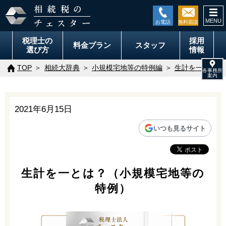
togg
navi
税理士の
採用
料金
プラン
スタッフ
選び方
情報
TOP
相続大辞典
小規模宅地等の特例編
生計を一とは？
2021年6月15日
いつも見るサイト
生計を一とは？（小規模宅地等の
特例）