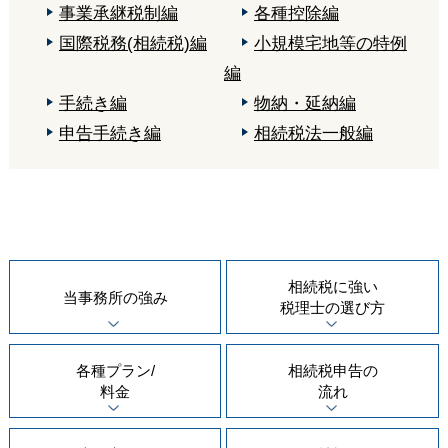
事業承継税制編
各種控除編
国際税務(相続税)編
小規模宅地等の特例
編
手続き編
物納・延納編
申告手続き編
相続税法一般編
相続税に強い
当事務所の
強み
税理士の
選び方
各種プラン/
相続税申告の
料金
流れ