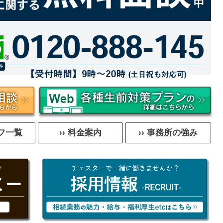
ッフ一覧
›› 料金案内
›› 事務所の強み