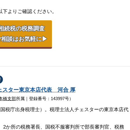
以下よりご確認ください。
相続税の税務調査
ご相談はお気軽に▶
者
ェスター
東京本店代表
河合 厚
本橋支部
所属｜登録番号：143997号）
（国税庁出身税理士）。税理士法人チェスターの東京本店代
、2か所の税務署長、国税不服審判所で部長審判官、税務