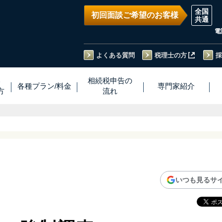
初回面談ご希望のお客様
電
よくある質問
税理士の方
採
い
相続税
申告
の
各種プラン
/
料金
専門家
紹介
方
流れ
いつも見るサ