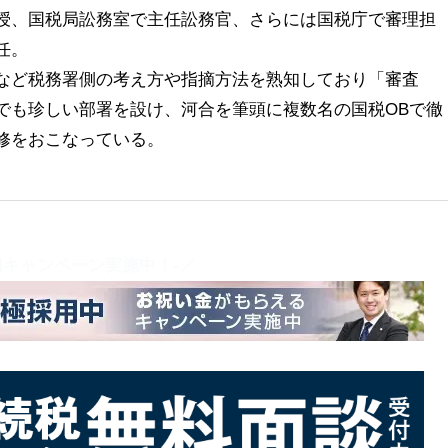
授、国税局訟務室で主任訟務官、さらには国税庁で審理担
任。
など税務署側の考え方や指摘方法を熟知しており「審査
でも珍しい部署を設け、河合を筆頭に複数名の国税OBで徹
修をおこなっている。
用キャンペーン実施中！-／