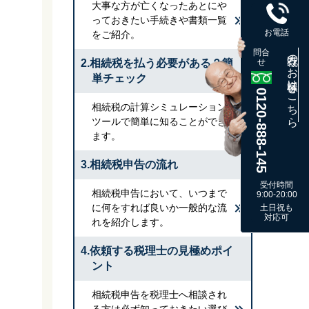
大事な方が亡くなったあとにや
っておきたい手続きや書類一覧
お電話
をご紹介。
問合
既存のお客様はこちら
2.相続税を払う必要がある？簡
せ
単チェック
0120-888-145
相続税の計算シミュレーション
ツールで簡単に知ることができ
ます。
3.相続税申告の流れ
受付時間
相続税申告において、いつまで
9:00-20:00
に何をすれば良いか一般的な流
土日祝も
対応可
れを紹介します。
4.依頼する税理士の見極めポイ
ント
相続税申告を税理士へ相談され
る方は必ず知っておきたい選び