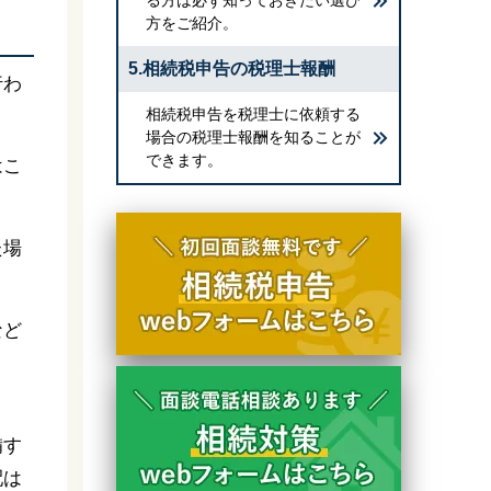
方をご紹介。
5.相続税申告の税理士報酬
行わ
相続税申告を税理士に依頼する
場合の税理士報酬を知ることが
できます。
はこ
た場
など
ま
備す
配は