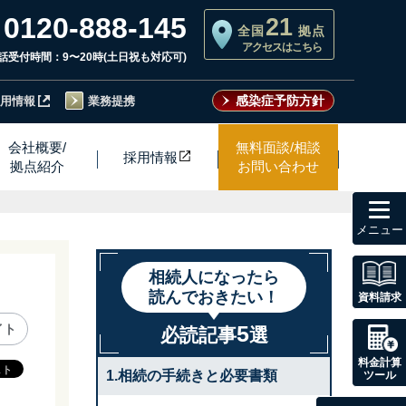
0120-888-145
21
全国
拠点
アクセスはこちら
話受付時間：9〜20時(土日祝も対応可)
感染症予防方針
用情報
業務提携
会社概要/
無料面談/相談
採用情
報
拠点紹介
お問い合わせ
toggl
navig
相続人になったら
読んでおきたい！
資料請求
5
イト
必読記事
選
料金計算
1.相続の手続きと必要書類
ツール