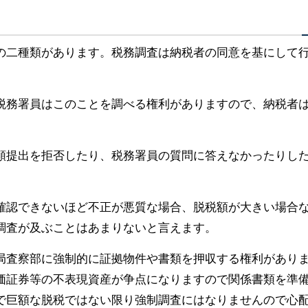
の二種類があります。税務調査は納税者の同意を基にして
税務署員はこのことを調べる権利がありますので、納税者
類提出を拒否したり、税務署員の質問に答えなかったりし
確認できないほど不正が悪質な場合、脱税額が大きい場合
調査が及ぶことはあまりないと言えます。
局査察部に強制的に証拠物件や書類を押収する権利があり
価証券等の不表現資産が争点になりますので関係書類を準
で巨額な脱税ではない限り強制調査にはなりませんので心