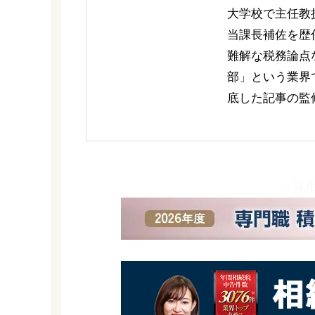
大学校で主任教
当課長補佐を歴
難解な税務論点
部」という業界
底した記事の監
＼採