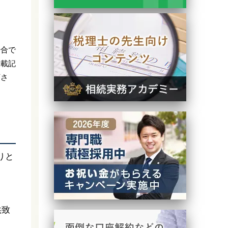
場合で
掲載記
下さ
りと
供致