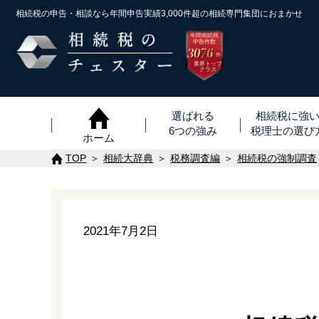
相続税の申告・相談なら年間申告実績3,000件超の
相続専門集団におまかせ
年間相続税
申告件数
3076
※
件
業界トップ
クラス
選ばれる
相続税に強
6つの強み
税理士
の
選び
ホーム
TOP
相続大辞典
税務調査編
相続税の強制調査
2021年7月2日