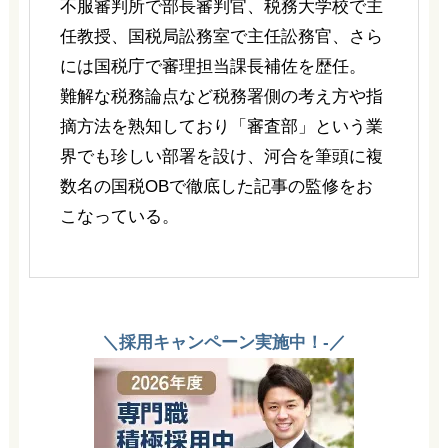
不服審判所で部長審判官、税務大学校で主
任教授、国税局訟務室で主任訟務官、さら
には国税庁で審理担当課長補佐を歴任。
難解な税務論点など税務署側の考え方や指
摘方法を熟知しており「審査部」という業
界でも珍しい部署を設け、河合を筆頭に複
数名の国税OBで徹底した記事の監修をお
こなっている。
＼採用キャンペーン実施中！-／