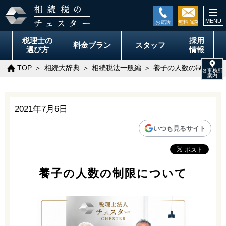
togg
navi
税理士の
採用
料金
プラン
スタッフ
選び方
情報
TOP
相続大辞典
相続税法一般編
養子の人数の制限につ
2021年7月6日
いつも見るサイト
養子の人数の制限について