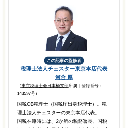
この記事の監修者
税理士法人チェスター
東京本店代表
河合 厚
（
東京税理士会日本橋支部
所属｜登録番号：
143997号）
国税OB税理士（国税庁出身税理士）。税
理士法人チェスターの東京本店代表。
国税在籍時には、2か所の税務署長、国税