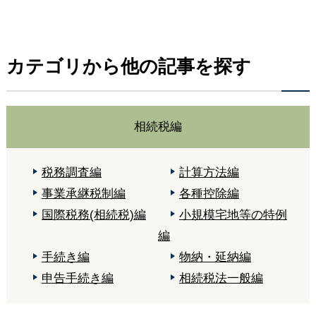
カテゴリから他の記事を探す
相続税編
税務調査編
計算方法編
事業承継税制編
各種控除編
国際税務(相続税)編
小規模宅地等の特例
編
手続き編
物納・延納編
申告手続き編
相続税法一般編