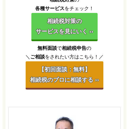
各種サービス
をチェック！
相続税対策の
サービスを見にいく ››
無料面談
で
相続税申告
の
＼
ご相談
をされたい方はこちら！／
【初回面談：無料】
相続税のプロに相談する ››