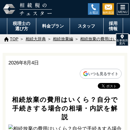
togg
navi
税理士の
採用
料金
プラン
スタッフ
選び方
情報
TOP
相続大辞典
相続放棄編
相続放棄の費用はいくら？
2026年8月4日
いつも見るサイト
相続放棄の費用はいくら？自分で
手続きする場合の相場・内訳を解
説