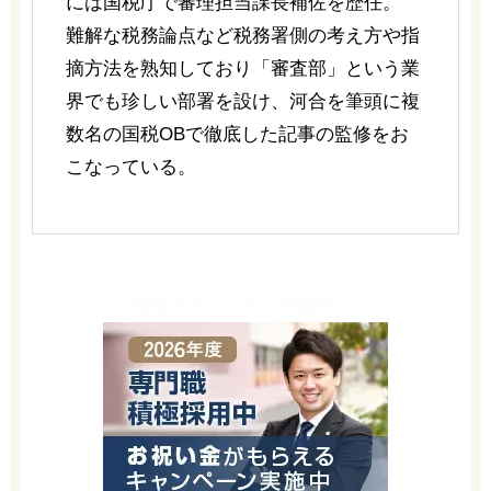
には国税庁で審理担当課長補佐を歴任。
難解な税務論点など税務署側の考え方や指
摘方法を熟知しており「審査部」という業
界でも珍しい部署を設け、河合を筆頭に複
数名の国税OBで徹底した記事の監修をお
こなっている。
＼採用キャンペーン実施中！-／