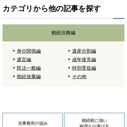
カテゴリから他の記事を探す
相続法務編
身分関係編
遺産分割編
遺言編
成年後見編
民法一般編
特別受益編
相続放棄編
その他
相続税に強い
当事務所の
強み
税理士の
選び方