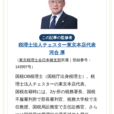
この記事の監修者
税理士法人チェスター
東京本店代表
河合 厚
（
東京税理士会日本橋支部
所属｜登録番号：
143997号）
国税OB税理士（国税庁出身税理士）。税
理士法人チェスターの東京本店代表。
国税在籍時には、2か所の税務署長、国税
不服審判所で部長審判官、税務大学校で主
任教授、国税局訟務室で主任訟務官、さら