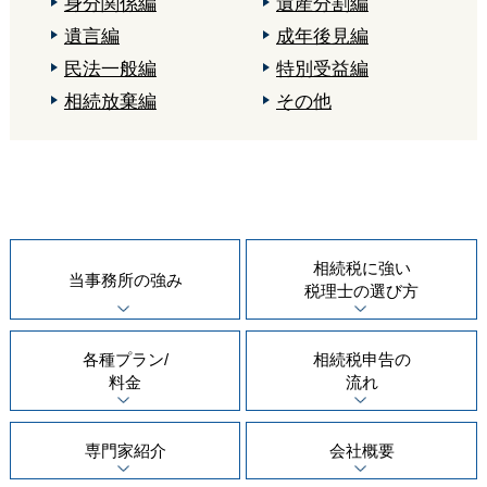
身分関係編
遺産分割編
遺言編
成年後見編
民法一般編
特別受益編
相続放棄編
その他
相続税に強い
当事務所の
強み
税理士の
選び方
各種プラン/
相続税申告の
料金
流れ
専門家紹介
会社概要