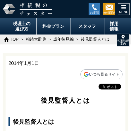
togg
navi
税理士の
採用
料金
プラン
スタッフ
選び方
情報
TOP
相続大辞典
成年後見編
後見監督人とは
2014年1月1日
いつも見るサイト
後見監督人とは
後見監督人とは