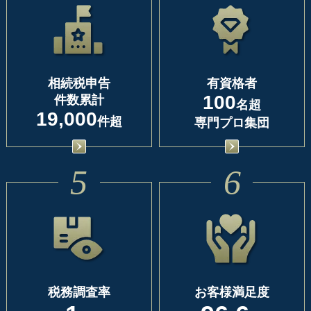
相続税申告
有資格者
100
件数累計
名超
19,000
件超
専門プロ集団
5
6
税務調査率
お客様満足度