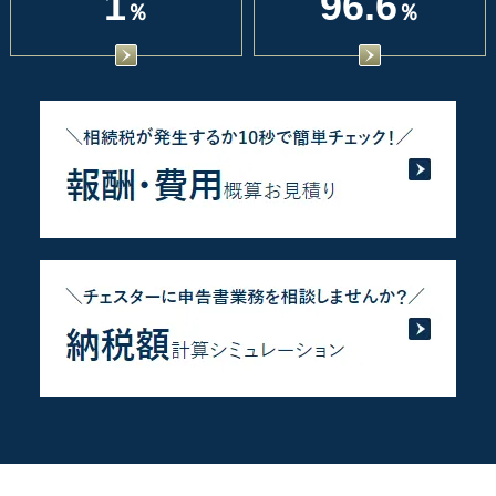
1
96.6
％
％