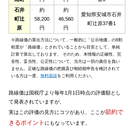
石井
約
約
愛知県安城市石井
町辻
58,200
46,560
町辻原37番1
原
円
円
※路線価の算出方法について…一般的に「公示地価」の8割
程度が「路線価」とされていることから目安として、単純
計算で算出しております。 そのため、本情報の正確性、完
全性、妥当性、公正性について、当方は一切の責任を負い
ません。正確な路線価の把握及び相続税申告を検討されて
いる方は一度、
無料面談
をご利用ください。
路線価は国税庁より毎年1月1日時点の評価額とし
て発表されていますが、
節約で
実はこの評価の見方にコツがあり、ここが
きるポイント
にもなっています。