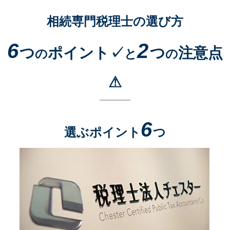
相続専門税理士の選び方
6
2
つ
ポイント✓
つ
注意点
の
と
の
⚠
6
選ぶポイント
つ