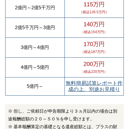
115万円
2億円
～
2億5千万円
（税込126.5万円）
140万円
2億5千万円
～
3億円
（税込154万円）
170万円
3億円
～
4億円
（税込187万円）
200万円
4億円
～
5億円
（税込220万円）
無料簡易試算レポート作
5億円
～
成の上、別途お見積り
※ 但し、ご依頼日が申告期限より３ヵ月以内の場合は別
途報酬総額の２０～５０％を申し受けます。
※ 基本報酬算定の基礎となる遺産総額とは、プラスの財