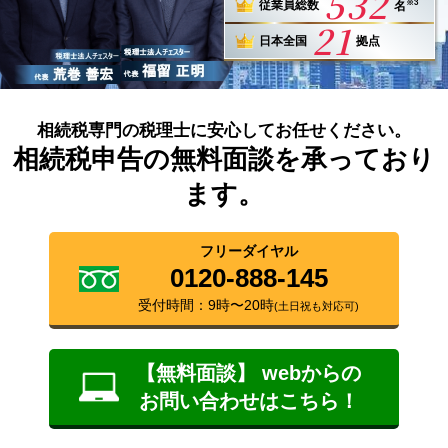
532
※3
従業員総数
名
21
日本全国
拠点
相続税専門の税理士に安心してお任せください。
相続税申告の無料面談を承っており
ます。
フリーダイヤル
0120-888-145
受付時間：9時〜20時
(土日祝も対応可)
【無料面談】 webからの
お問い合わせはこちら！