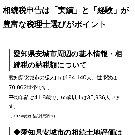
相続税申告は「実績」と「経験」が
豊富な税理士選びがポイント
愛知県安城市周辺の基本情報・相
続税の納税額について
184,140
愛知県安城市の総人口は
人。世帯数は
70,862
世帯です。
41.8
35,936
平均年齢は
歳で、65歳以上は
人いま
す。
（2015年総務省統計局調べ）
◆愛知県安城市の相続土地評価は