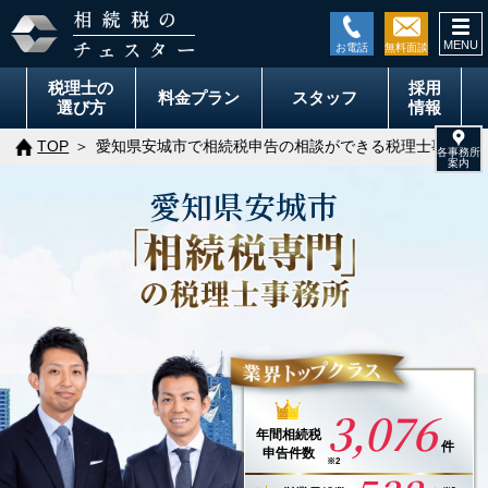
togg
navi
税理士の
採用
料金
プラン
スタッフ
選び方
情報
TOP
愛知県安城市で相続税申告の相談ができる税理士事務所
愛知県
安城市
3,076
年間
相続税
件
申告件数
※2