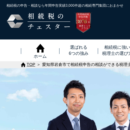
相続税の申告・相談なら年間申告実績3,000件超の
相続専門集団におまかせ
年間相続税
申告件数
3076
※
件
業界トップ
クラス
選ばれる
相続税に強
6つの強み
税理士
の
選び
ホーム
TOP
愛知県岩倉市で相続税申告の相談ができる税理