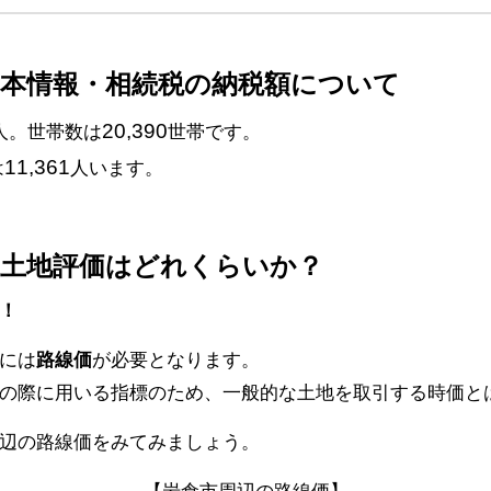
基本情報・相続税の納税額について
20,390
人。世帯数は
世帯です。
11,361
は
人います。
続土地評価はどれくらいか？
！
には
路線価
が必要となります。
の際に用いる指標のため、一般的な土地を取引する時価と
辺の路線価をみてみましょう。