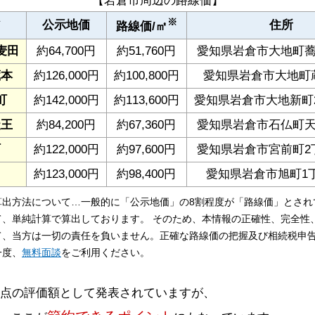
【岩倉市周辺の路線価】
※
ア
公示地価
住所
路線価/㎡
麦田
約64,700円
約51,760円
愛知県岩倉市大地町蕎
蔵本
約126,000円
約100,800円
愛知県岩倉市大地町蔵
町
約142,000円
約113,600円
愛知県岩倉市大地新町2
天王
約84,200円
約67,360円
愛知県岩倉市石仏町天王
町
約122,000円
約97,600円
愛知県岩倉市宮前町2丁
約123,000円
約98,400円
愛知県岩倉市旭町1丁
算出方法について…一般的に「公示地価」の8割程度が「路線価」とされ
て、単純計算で算出しております。 そのため、本情報の正確性、完全性
て、当方は一切の責任を負いません。正確な路線価の把握及び相続税申
一度、
無料面談
をご利用ください。
時点の評価額として発表されていますが、