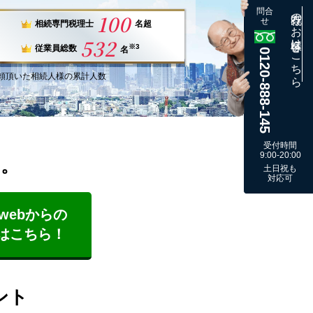
問合
既存のお客様はこちら
100
せ
相続専門税理士
名超
532
※3
従業員総数
名
0120-888-145
頼
頂いた
相続人様
の
累計
人数
受付時間
9:00-20:00
す。
土日祝も
対応可
webからの
はこちら！
ント