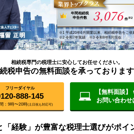
3,076
年間
相続税
申告件数
※2
件
※1
平成20年6月
開業以来
、
相続税申告
を
ご依
※2 令和7年実績 ※3 令和8年8月現在
相続税専門の税理士に安心してお任せください。
続税申告の無料面談を承っておりま
フリーダイヤル
【無料面談】 
0120-888-145
お問い合わせ
間：9時〜20時
(土日祝も対応可)
と「経験」が豊富な税理士選びがポイ