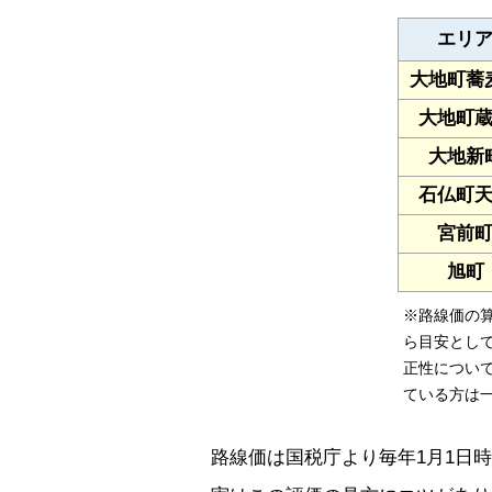
エリ
大地町蕎
大地町
大地新
石仏町
宮前
旭町
※路線価の
ら目安とし
正性につい
ている方は
路線価は国税庁より毎年1月1日