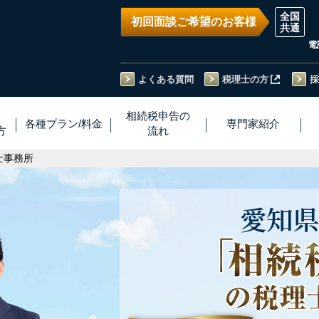
初回面談ご希望のお客様
電
よくある質問
税理士の方
採
い
相続税
申告
の
各種プラン
/
料金
専門家
紹介
方
流れ
士事務所
愛知県