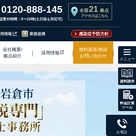
0120-888-145
21
全国
拠点
アクセスはこちら
話受付時間：9〜20時(土日祝も対応可)
感染症予防方針
用情報
業務提携
toggl
会社概要/
無料面談/相談
採用情
報
navig
拠点紹介
お問い合わせ
資料請求
岩倉市
料金計算
ツール
お電話