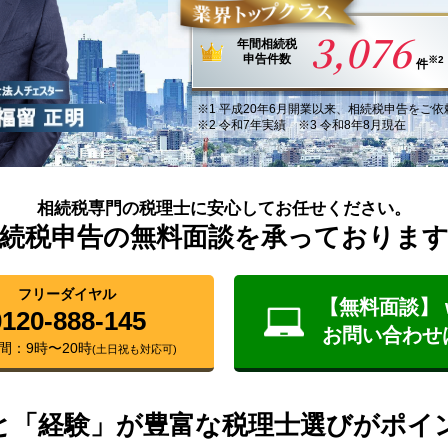
3,076
年間
相続税
申告件数
※2
件
※1
平成20年6月
開業以来
、
相続税申告
を
ご依
※2 令和7年実績 ※3 令和8年8月現在
相続税専門の税理士に安心してお任せください。
続税申告の無料面談を承っておりま
フリーダイヤル
【無料面談】 
0120-888-145
お問い合わせ
間：9時〜20時
(土日祝も対応可)
と「経験」が豊富な税理士選びがポイ