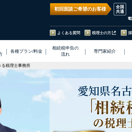
初回面談ご希望のお客様
電
よくある質問
税理士の方
採
い
相続税
申告
の
各種プラン
/
料金
専門家
紹介
方
流れ
きる税理士事務所
愛知県
名古