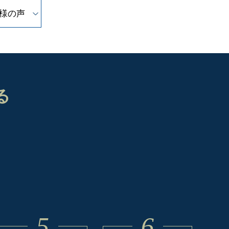
様の声
る
5
6