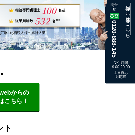
問合
既存のお客様はこちら
100
せ
相続専門税理士
名超
532
※3
従業員総数
名
0120-888-145
頼
頂いた
相続人様
の
累計
人数
受付時間
9:00-20:00
す。
土日祝も
対応可
webからの
はこちら！
ント