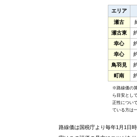
エリア
瀬古
瀬古東
約
幸心
約
幸心
約
鳥羽見
約
町南
約
※路線価の
ら目安とし
正性につい
ている方は
路線価は国税庁より毎年1月1日