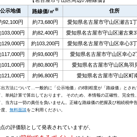
【名古屋市守山区周辺の路線価】
※
公示地価
住所
路線価/㎡
約92,100円
約73,680円
愛知県名古屋市守山区瀬古1丁
103,000円
約82,400円
愛知県名古屋市守山区瀬古東3丁
129,000円
約103,200円
愛知県名古屋市守山区幸心3丁
117,000円
約93,600円
愛知県名古屋市守山区幸心2丁
101,000円
約80,800円
愛知県名古屋市守山区鳥羽見3-
121,000円
約96,800円
愛知県名古屋市守山区町南1
算出方法について…一般的に「公示地価」の8割程度が「路線価」とされ
て、単純計算で算出しております。 そのため、本情報の正確性、完全性
て、当方は一切の責任を負いません。正確な路線価の把握及び相続税申
一度、
無料面談
をご利用ください。
時点の評価額として発表されていますが、