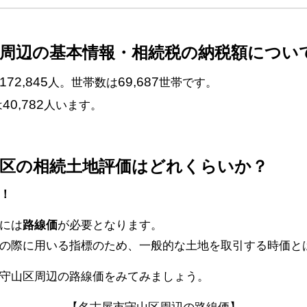
区周辺の基本情報・相続税の納税額につい
172,845
69,687
人。世帯数は
世帯です。
40,782
は
人います。
山区の相続土地評価はどれくらいか？
！
には
路線価
が必要となります。
の際に用いる指標のため、一般的な土地を取引する時価と
守山区周辺の路線価をみてみましょう。