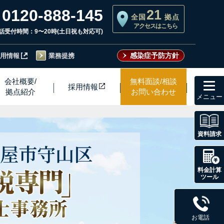
0120-888-145
21
全国
拠点
アクセスはこちら
話受付時間：9〜20時(土日祝も対応可)
感染症予防方針
用情報
業務提携
toggl
会社概要/
無料面談/相談
採用情
報
navig
拠点紹介
お問い合わせ
資料請求
屋市
守山区
料金計算
ツール
お電話