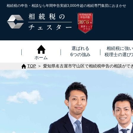
相続税の申告・相談なら年間申告実績3,000件超の
相続専門集団におまかせ
年間相続税
申告件数
3076
※
件
業界トップ
クラス
選ばれる
相続税に強
6つの強み
税理士
の
選び
ホーム
TOP
愛知県名古屋市守山区で相続税申告の相談がで