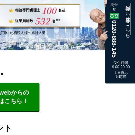
問合
既存のお客様はこちら
100
せ
相続専門税理士
名超
532
※3
従業員総数
名
0120-888-145
頼
頂いた
相続人様
の
累計
人数
受付時間
9:00-20:00
す。
土日祝も
対応可
webからの
はこちら！
ント