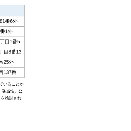
1番6外
番1外
丁目1番5
目8番13
番25外
137番
ていることか
、妥当性、公
告を検討され