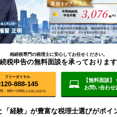
3,076
年間
相続税
申告件数
※2
件
※1
平成20年6月
開業以来
、
相続税申告
を
ご依
※2 令和7年実績 ※3 令和8年8月現在
相続税専門の税理士に安心してお任せください。
続税申告の無料面談を承っておりま
フリーダイヤル
【無料面談】 
0120-888-145
お問い合わせ
間：9時〜20時
(土日祝も対応可)
と「経験」が豊富な税理士選びがポイ