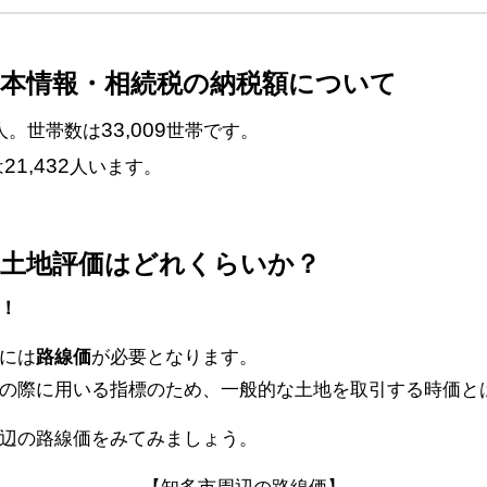
基本情報・相続税の納税額について
33,009
人。世帯数は
世帯です。
21,432
は
人います。
続土地評価はどれくらいか？
！
には
路線価
が必要となります。
の際に用いる指標のため、一般的な土地を取引する時価と
辺の路線価をみてみましょう。