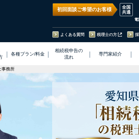
初回面談ご希望のお客様
電
よくある質問
税理士の方
採
い
相続税
申告
の
各種プラン
/
料金
専門家
紹介
方
流れ
士事務所
愛知県