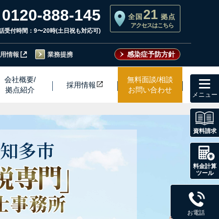
0120-888-145
21
全国
拠点
アクセスはこちら
話受付時間：9〜20時(土日祝も対応可)
感染症予防方針
用情報
業務提携
toggl
会社概要/
無料面談/相談
採用情
報
navig
拠点紹介
お問い合わせ
資料請求
知多市
料金計算
ツール
お電話