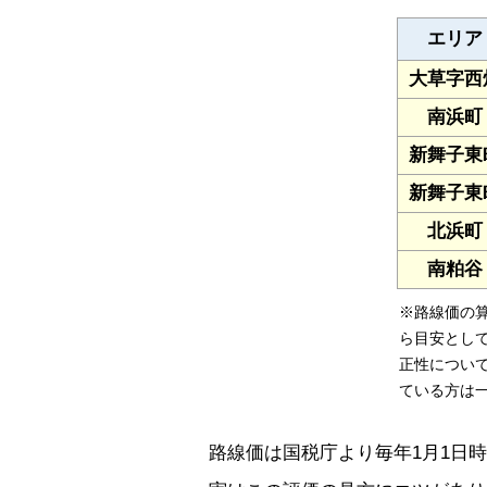
エリア
大草字西
南浜町
新舞子東
新舞子東
北浜町
南粕谷
※路線価の
ら目安とし
正性につい
ている方は
路線価は国税庁より毎年1月1日