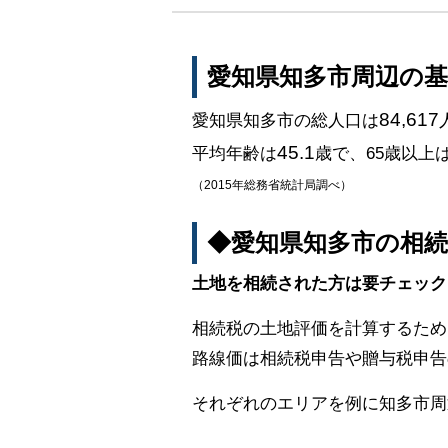
愛知県知多市周辺の
84,617
愛知県知多市の総人口は
45.1
平均年齢は
歳で、65歳以上
（2015年総務省統計局調べ）
◆愛知県知多市の相
土地を相続された方は要チェック
相続税の土地評価を計算するため
路線価は相続税申告や贈与税申告
それぞれのエリアを例に知多市周