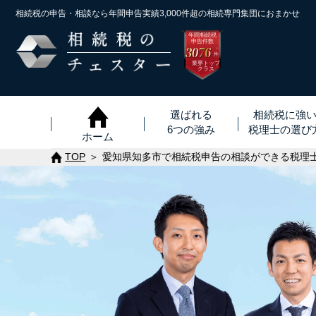
相続税の申告・相談なら年間申告実績3,000件超の
相続専門集団におまかせ
年間相続税
申告件数
3076
※
件
業界トップ
クラス
選ばれる
相続税に強
6つの強み
税理士
の
選び
ホーム
TOP
愛知県知多市で相続税申告の相談ができる税理