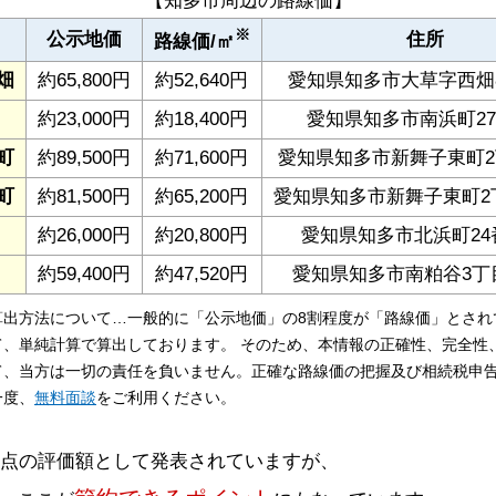
【知多市周辺の路線価】
※
公示地価
住所
路線価/㎡
畑
約65,800円
約52,640円
愛知県知多市大草字西畑8
約23,000円
約18,400円
愛知県知多市南浜町27
町
約89,500円
約71,600円
愛知県知多市新舞子東町2
町
約81,500円
約65,200円
愛知県知多市新舞子東町2丁
約26,000円
約20,800円
愛知県知多市北浜町24
約59,400円
約47,520円
愛知県知多市南粕谷3丁目
算出方法について…一般的に「公示地価」の8割程度が「路線価」とされ
て、単純計算で算出しております。 そのため、本情報の正確性、完全性
て、当方は一切の責任を負いません。正確な路線価の把握及び相続税申
一度、
無料面談
をご利用ください。
時点の評価額として発表されていますが、